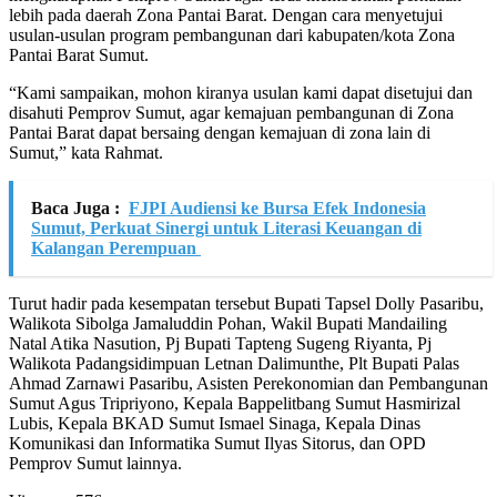
lebih pada daerah Zona Pantai Barat. Dengan cara menyetujui
usulan-usulan program pembangunan dari kabupaten/kota Zona
Pantai Barat Sumut.
“Kami sampaikan, mohon kiranya usulan kami dapat disetujui dan
disahuti Pemprov Sumut, agar kemajuan pembangunan di Zona
Pantai Barat dapat bersaing dengan kemajuan di zona lain di
Sumut,” kata Rahmat.
Baca Juga :
FJPI Audiensi ke Bursa Efek Indonesia
Sumut, Perkuat Sinergi untuk Literasi Keuangan di
Kalangan Perempuan
Turut hadir pada kesempatan tersebut Bupati Tapsel Dolly Pasaribu,
Walikota Sibolga Jamaluddin Pohan, Wakil Bupati Mandailing
Natal Atika Nasution, Pj Bupati Tapteng Sugeng Riyanta, Pj
Walikota Padangsidimpuan Letnan Dalimunthe, Plt Bupati Palas
Ahmad Zarnawi Pasaribu, Asisten Perekonomian dan Pembangunan
Sumut Agus Tripriyono, Kepala Bappelitbang Sumut Hasmirizal
Lubis, Kepala BKAD Sumut Ismael Sinaga, Kepala Dinas
Komunikasi dan Informatika Sumut Ilyas Sitorus, dan OPD
Pemprov Sumut lainnya.