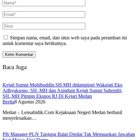
Simpan nama, email, dan situs web saya pada peramban ini
untuk komentar saya berikutnya.
Baca Juga
Kejati Sumut Muhibuddin.SH.MH didampingi Wakajati Eko
Adhyaksono, SH.,MH dan Aspidum Kejati Sumut Suhendri,
SH.,MH Pimpin Ekspos RJ Di Kejari Medan
Berita
8 Agustus 2026
Medan – Lensabidik.Com Kejaksaan Negeri Medan berhasil
menyelesaikan…
Plh Manager PLN Tanjung Balai Dinilai Tak Memuaskan Jawaban
Saat Massa Aksi Demo