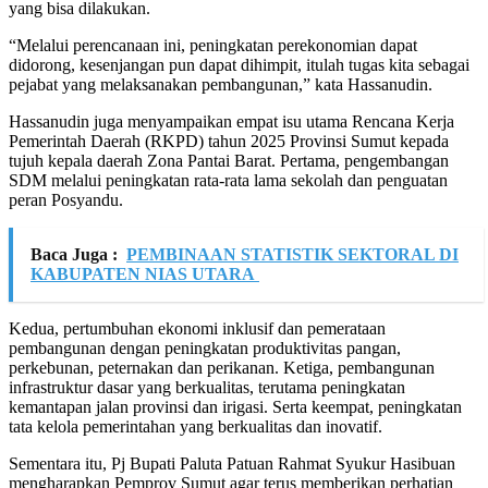
yang bisa dilakukan.
“Melalui perencanaan ini, peningkatan perekonomian dapat
didorong, kesenjangan pun dapat dihimpit, itulah tugas kita sebagai
pejabat yang melaksanakan pembangunan,” kata Hassanudin.
Hassanudin juga menyampaikan empat isu utama Rencana Kerja
Pemerintah Daerah (RKPD) tahun 2025 Provinsi Sumut kepada
tujuh kepala daerah Zona Pantai Barat. Pertama, pengembangan
SDM melalui peningkatan rata-rata lama sekolah dan penguatan
peran Posyandu.
Baca Juga :
PEMBINAAN STATISTIK SEKTORAL DI
KABUPATEN NIAS UTARA
Kedua, pertumbuhan ekonomi inklusif dan pemerataan
pembangunan dengan peningkatan produktivitas pangan,
perkebunan, peternakan dan perikanan. Ketiga, pembangunan
infrastruktur dasar yang berkualitas, terutama peningkatan
kemantapan jalan provinsi dan irigasi. Serta keempat, peningkatan
tata kelola pemerintahan yang berkualitas dan inovatif.
Sementara itu, Pj Bupati Paluta Patuan Rahmat Syukur Hasibuan
mengharapkan Pemprov Sumut agar terus memberikan perhatian