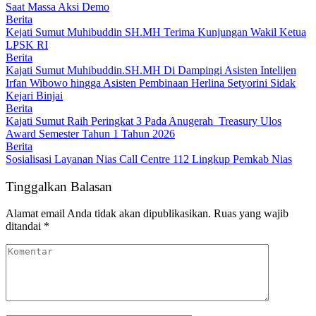
Saat Massa Aksi Demo
Berita
Kejati Sumut Muhibuddin SH.MH Terima Kunjungan Wakil Ketua
LPSK RI
Berita
Kajati Sumut Muhibuddin.SH.MH Di Dampingi Asisten Intelijen
Irfan Wibowo hingga Asisten Pembinaan Herlina Setyorini Sidak
Kejari Binjai
Berita
Kajati Sumut Raih Peringkat 3 Pada Anugerah Treasury Ulos
Award Semester Tahun 1 Tahun 2026
Berita
Sosialisasi Layanan Nias Call Centre 112 Lingkup Pemkab Nias
Tinggalkan Balasan
Alamat email Anda tidak akan dipublikasikan.
Ruas yang wajib
ditandai
*