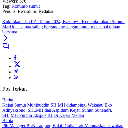
Viewers:
576
Tag:
Kominfo sumut
Penulis: Ewi
Editor: Redaksi
Kukuhkan Tim PZI Tahun 2024, Kakanwil Kemenkumham Sumut:
Mari kita semua saling bergandeng tangan untuk mencapai tujuan
bersama
Pos Terkait
Berita
Kejati Sumut Muhibuddin.SH.MH didampingi Wakajati Eko
Adhyaksono, SH.,MH dan Aspidum Kejati Sumut Suhendri,
SH.,MH Pimpin Ekspos RJ Di Kejari Medan
Berita
Plh Manager PLN Tanjung Balai Dinilai Tak Memuaskan Jawaban