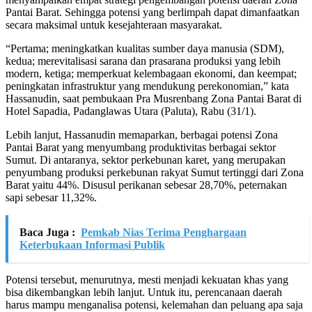
Pantai Barat. Sehingga potensi yang berlimpah dapat dimanfaatkan
secara maksimal untuk kesejahteraan masyarakat.
“Pertama; meningkatkan kualitas sumber daya manusia (SDM),
kedua; merevitalisasi sarana dan prasarana produksi yang lebih
modern, ketiga; memperkuat kelembagaan ekonomi, dan keempat;
peningkatan infrastruktur yang mendukung perekonomian,” kata
Hassanudin, saat pembukaan Pra Musrenbang Zona Pantai Barat di
Hotel Sapadia, Padanglawas Utara (Paluta), Rabu (31/1).
Lebih lanjut, Hassanudin memaparkan, berbagai potensi Zona
Pantai Barat yang menyumbang produktivitas berbagai sektor
Sumut. Di antaranya, sektor perkebunan karet, yang merupakan
penyumbang produksi perkebunan rakyat Sumut tertinggi dari Zona
Barat yaitu 44%. Disusul perikanan sebesar 28,70%, peternakan
sapi sebesar 11,32%.
Baca Juga :
Pemkab Nias Terima Penghargaan
Keterbukaan Informasi Publik
Potensi tersebut, menurutnya, mesti menjadi kekuatan khas yang
bisa dikembangkan lebih lanjut. Untuk itu, perencanaan daerah
harus mampu menganalisa potensi, kelemahan dan peluang apa saja