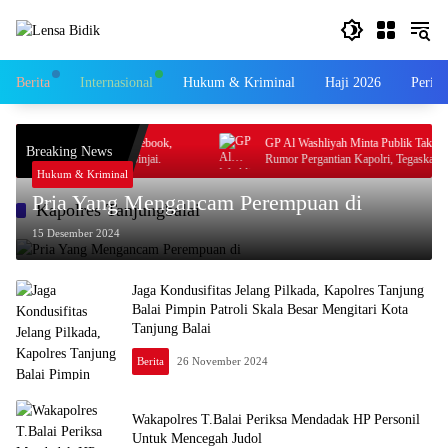
Langsung
ke
konten
Berita
Internasional
Hukum & Kriminal
Haji 2026
Perist
 Profesi Jurnalis Di Fecebook,
GP Al Washliyah Minta Publik Tak Terpan
Breaking News
iLaporkan Ke Polres Binjai.
Rumor Pergantian Kapolri, Tegaskan Polri 
Hukum & Kriminal
Solid
Pria Yang Mengancam Perempuan di
Kapolres Tanjungbalai
15 Desember 2024
Jaga Kondusifitas Jelang Pilkada, Kapolres Tanjung
Balai Pimpin Patroli Skala Besar Mengitari Kota
Tanjung Balai
Berita
26 November 2024
Wakapolres T.Balai Periksa Mendadak HP Personil
Untuk Mencegah Judol