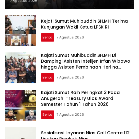
Saat Massa Aksi Demo
7 Agustus 2026
Kejati Sumut Muhibuddin SH.MH Terima
Kunjungan Wakil Ketua LPSK RI
Berita
7 Agustus 2026
Kajati Sumut Muhibuddin.SH.MH Di
Dampingi Asisten Intelijen Irfan Wibowo
hingga Asisten Pembinaan Herlina
Setyorini Sidak Kejari Binjai
Berita
7 Agustus 2026
Kajati Sumut Raih Peringkat 3 Pada
Anugerah Treasury Ulos Award
Semester Tahun 1 Tahun 2026
Berita
7 Agustus 2026
Sosialisasi Layanan Nias Call Centre 112
Lingkup Pemkab Nias