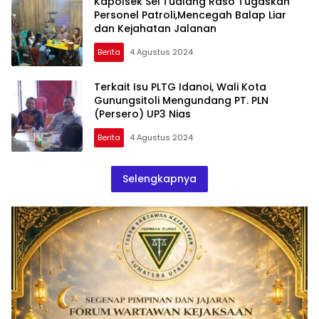
Kapolsek Sei Tualang Raso Tugaskan
Personel Patroli,Mencegah Balap Liar
dan Kejahatan Jalanan
Berita
4 Agustus 2024
Terkait Isu PLTG Idanoi, Wali Kota
Gunungsitoli Mengundang PT. PLN
(Persero) UP3 Nias
Berita
4 Agustus 2024
Selengkapnya