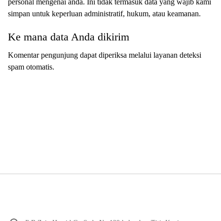
personal mengenai anda. Ini tidak termasuk data yang wajib kami
simpan untuk keperluan administratif, hukum, atau keamanan.
Ke mana data Anda dikirim
Komentar pengunjung dapat diperiksa melalui layanan deteksi
spam otomatis.