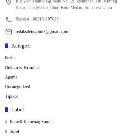
Jl B Zein Hamid Gg Sado No 129 kelurahan Titi, Kuning
Kecamatan Medan Johor, Kota Medan, Sumatera Utara
Redaksi : 082181187028
redaksilensabidik@gmail.com
Kategori
Berita
Hukum & Kriminal
Agama
Uncategorized
Tipikor
Label
Kanwil Kemenag Sumut
Sorot