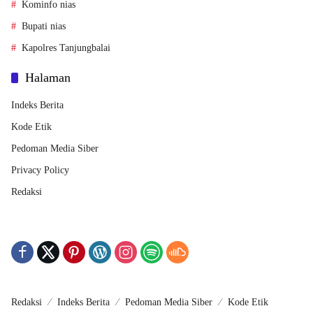
Kominfo nias
Bupati nias
Kapolres Tanjungbalai
Halaman
Indeks Berita
Kode Etik
Pedoman Media Siber
Privacy Policy
Redaksi
Redaksi
Indeks Berita
Pedoman Media Siber
Kode Etik