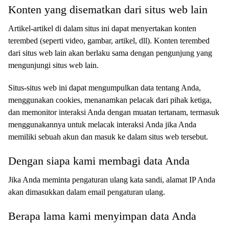
Konten yang disematkan dari situs web lain
Artikel-artikel di dalam situs ini dapat menyertakan konten
terembed (seperti video, gambar, artikel, dll). Konten terembed
dari situs web lain akan berlaku sama dengan pengunjung yang
mengunjungi situs web lain.
Situs-situs web ini dapat mengumpulkan data tentang Anda,
menggunakan cookies, menanamkan pelacak dari pihak ketiga,
dan memonitor interaksi Anda dengan muatan tertanam, termasuk
menggunakannya untuk melacak interaksi Anda jika Anda
memiliki sebuah akun dan masuk ke dalam situs web tersebut.
Dengan siapa kami membagi data Anda
Jika Anda meminta pengaturan ulang kata sandi, alamat IP Anda
akan dimasukkan dalam email pengaturan ulang.
Berapa lama kami menyimpan data Anda