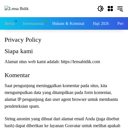
Langsung
ke
konten
Berita
Internasional
Hukum & Kriminal
Haji 2026
Perist
Privacy Policy
Siapa kami
Alamat situs web kami adalah: https://lensabidik.com
Komentar
Saat pengunjung meninggalkan komentar pada situs, kita
mengumpulkan data yang ditampilkan pada form komentar,
alamat IP pengunjung dan user agent browser untuk membantu
pendeteksian spam.
String anonim yang dibuat dari alamat email Anda (juga disebut
hash) dapat diberikan ke layanan Gravatar untuk melihat apakah