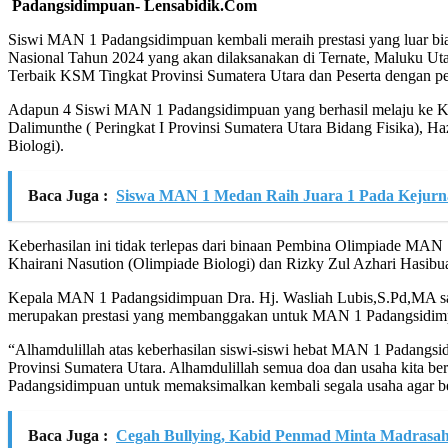
Padangsidimpuan- Lensabidik.Com
Siswi MAN 1 Padangsidimpuan kembali meraih prestasi yang luar b
Nasional Tahun 2024 yang akan dilaksanakan di Ternate, Maluku Utar
Terbaik KSM Tingkat Provinsi Sumatera Utara dan Peserta dengan peri
Adapun 4 Siswi MAN 1 Padangsidimpuan yang berhasil melaju ke KSM 
Dalimunthe ( Peringkat I Provinsi Sumatera Utara Bidang Fisika), Ha
Biologi).
Baca Juga :
Siswa MAN 1 Medan Raih Juara 1 Pada Kejurna
Keberhasilan ini tidak terlepas dari binaan Pembina Olimpiade MA
Khairani Nasution (Olimpiade Biologi) dan Rizky Zul Azhari Hasibu
Kepala MAN 1 Padangsidimpuan Dra. Hj. Wasliah Lubis,S.Pd,MA saat
merupakan prestasi yang membanggakan untuk MAN 1 Padangsidim
“Alhamdulillah atas keberhasilan siswi-siswi hebat MAN 1 Padangsi
Provinsi Sumatera Utara. Alhamdulillah semua doa dan usaha kita be
Padangsidimpuan untuk memaksimalkan kembali segala usaha agar ber
Baca Juga :
Cegah Bullying, Kabid Penmad Minta Madrasah A