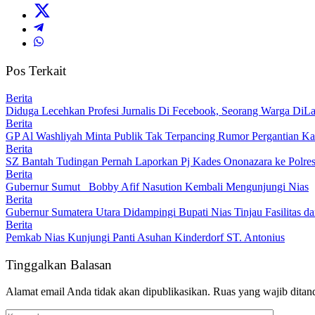
Pos Terkait
Berita
Diduga Lecehkan Profesi Jurnalis Di Fecebook, Seorang Warga DiLa
Berita
GP Al Washliyah Minta Publik Tak Terpancing Rumor Pergantian Kapo
Berita
SZ Bantah Tudingan Pernah Laporkan Pj Kades Ononazara ke Polres
Berita
Gubernur Sumut Bobby Afif Nasution Kembali Mengunjungi Nias
Berita
Gubernur Sumatera Utara Didampingi Bupati Nias Tinjau Fasilita
Berita
Pemkab Nias Kunjungi Panti Asuhan Kinderdorf ST. Antonius
Tinggalkan Balasan
Alamat email Anda tidak akan dipublikasikan.
Ruas yang wajib ditan