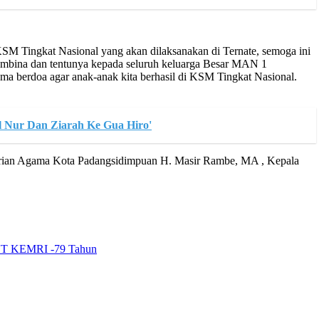
 KSM Tingkat Nasional yang akan dilaksanakan di Ternate, semoga ini
pembina dan tentunya kepada seluruh keluarga Besar MAN 1
a berdoa agar anak-anak kita berhasil di KSM Tingkat Nasional.
 Nur Dan Ziarah Ke Gua Hiro'
terian Agama Kota Padangsidimpuan H. Masir Rambe, MA , Kepala
 HUT KEMRI -79 Tahun