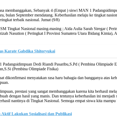
iasa membanggakan, Sebanyak 4 (Empat ) siswi MAN 1 Padangsidimpua
a, bulan September mendatang. Keberhasilan melaju ke tingkat nasional
ngkat terbaik nasional. Jumat (9/8)
Tingkat Nasional masing-masing ; Aida Aulia Sarah Siregar ( Pering
zizah Nasution ( Peringkat I Provinsi Sumatera Utara Bidang Kimia), A
s Karate Gabdika Shitoryukai
N 1 Padangsidimpuan Dedi Riandi Pasaribu,S.Pd ( Pembina Olimpiade E
an,S.Si (Pembina Olimpiade Fisika)
 dikonfirmasi menyatakan rasa haru bahagia dan bangganya atas kebe
puan.
dimpuan, prestasi yang sangat membanggakan karena kita berhasil mela
rbuah dengan hasil yang manis. Dan tentunya keberhasilan ini menjad
hasil nantinya di Tingkat Nasional. Semoga empat siswa kita mampu 
ktif Lakukan Sosialisasi dan Publikasi