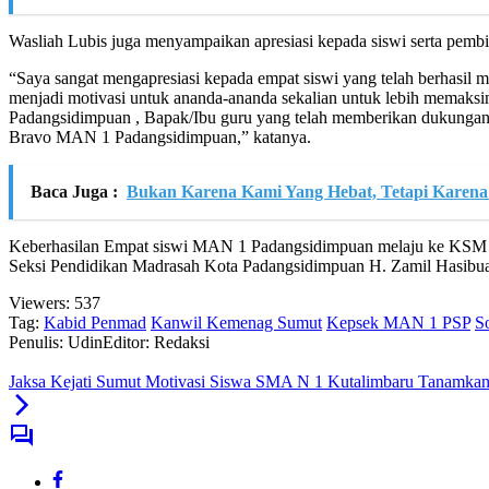
Wasliah Lubis juga menyampaikan apresiasi kepada siswi serta pembina
“Saya sangat mengapresiasi kepada empat siswi yang telah berhasil 
menjadi motivasi untuk ananda-ananda sekalian untuk lebih memaksi
Padangsidimpuan , Bapak/Ibu guru yang telah memberikan dukungan p
Bravo MAN 1 Padangsidimpuan,” katanya.
Baca Juga :
Bukan Karena Kami Yang Hebat, Tetapi Karena
Keberhasilan Empat siswi MAN 1 Padangsidimpuan melaju ke KSM t
Seksi Pendidikan Madrasah Kota Padangsidimpuan H. Zamil Hasibuan
Viewers:
537
Tag:
Kabid Penmad
Kanwil Kemenag Sumut
Kepsek MAN 1 PSP
S
Penulis: Udin
Editor: Redaksi
Jaksa Kejati Sumut Motivasi Siswa SMA N 1 Kutalimbaru Tanamkan