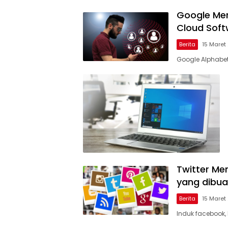
Google Mer
Cloud Soft
Berita
15 Maret
Google Alphabet
Twitter Me
yang dibua
Berita
15 Maret
Induk facebook