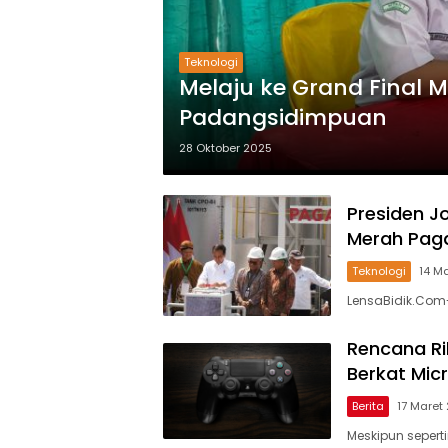
Teknologi
Melaju ke Grand Final 
Padangsidimpuan
28 Oktober 2025
Presiden J
Merah Paga
Teknologi
14 M
LensaBidik.Com-
Rencana Ril
Berkat Mic
Berita
17 Maret
Meskipun seperti