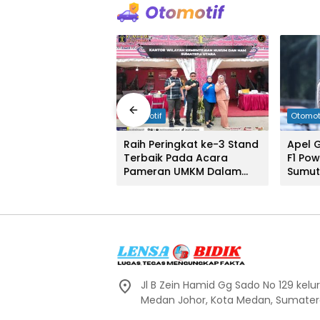
Otomotif
Otomot
s Binjai sukses
Raih Peringkat ke-3 Stand
Apel 
irkuit Non
Terbaik Pada Acara
F1 Po
en Lapangan
Pameran UMKM Dalam
Sumut 
 Binjai
Rangka Event
Person
International F1H2O
Danau Toba Tahun 2024
Jl B Zein Hamid Gg Sado No 129 kel
Medan Johor, Kota Medan, Sumater