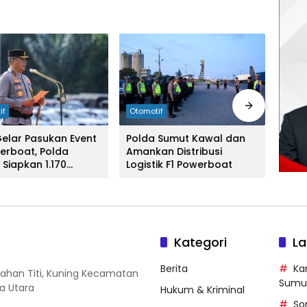
if
Otomotif
Otom
Gelar Pasukan Event
Polda Sumut Kawal dan
Kapo
werboat, Polda
Amankan Distribusi
Gela
Siapkan 1.170
Logistik F1 Powerboat
Per
il
Merd
Kategori
La
Berita
Ka
urahan Titi, Kuning Kecamatan
Sumu
a Utara
Hukum & Kriminal
So