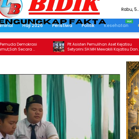
Rabu, 5
Agustus
2026
iminal
Haji 2026
Peristiwa
Politik
Kesehatan
mokrasi
Plt Asisten Pemulihan Aset Kejatisu
Secara
Setyorini.SH.MH Mewakili Kajatisu Dan
 Untuk Rakyat
Seluruh Kepala Seksi Pemulihan Aset
Kejari Se Sumut Mengikuti FGD Bersama
Kepala Pemulihan Aset Kejagung RI