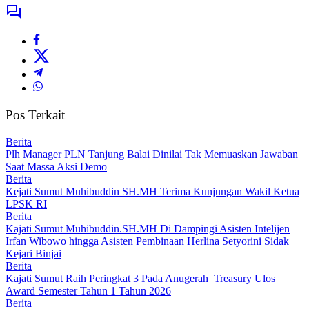
Pos Terkait
Berita
Plh Manager PLN Tanjung Balai Dinilai Tak Memuaskan Jawaban
Saat Massa Aksi Demo
Berita
Kejati Sumut Muhibuddin SH.MH Terima Kunjungan Wakil Ketua
LPSK RI
Berita
Kajati Sumut Muhibuddin.SH.MH Di Dampingi Asisten Intelijen
Irfan Wibowo hingga Asisten Pembinaan Herlina Setyorini Sidak
Kejari Binjai
Berita
Kajati Sumut Raih Peringkat 3 Pada Anugerah Treasury Ulos
Award Semester Tahun 1 Tahun 2026
Berita