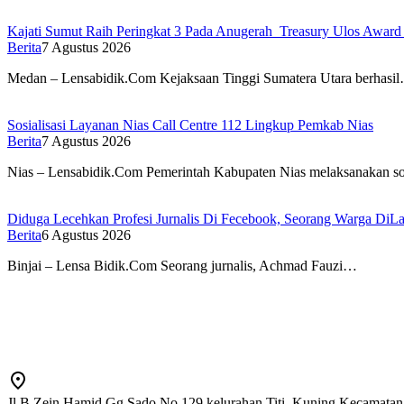
Kajati Sumut Raih Peringkat 3 Pada Anugerah Treasury Ulos Award
Berita
7 Agustus 2026
Medan – Lensabidik.Com Kejaksaan Tinggi Sumatera Utara berhasi
Sosialisasi Layanan Nias Call Centre 112 Lingkup Pemkab Nias
Berita
7 Agustus 2026
Nias – Lensabidik.Com Pemerintah Kabupaten Nias melaksanakan so
Diduga Lecehkan Profesi Jurnalis Di Fecebook, Seorang Warga DiLa
Berita
6 Agustus 2026
Binjai – Lensa Bidik.Com Seorang jurnalis, Achmad Fauzi…
Jl B Zein Hamid Gg Sado No 129 kelurahan Titi, Kuning Kecamatan