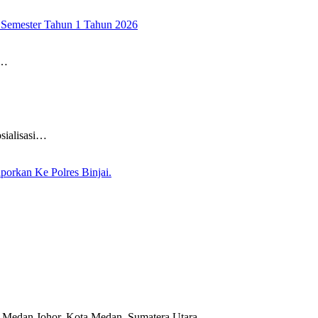
 Semester Tahun 1 Tahun 2026
l…
sialisasi…
porkan Ke Polres Binjai.
 Medan Johor, Kota Medan, Sumatera Utara