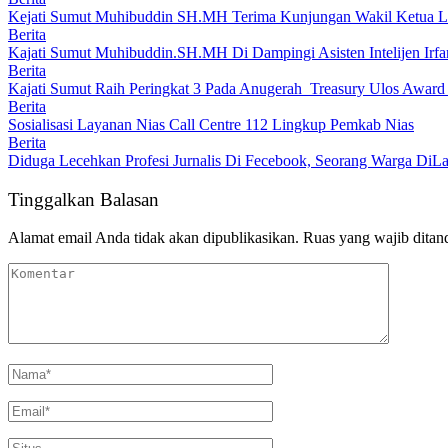
Kejati Sumut Muhibuddin SH.MH Terima Kunjungan Wakil Ketua 
Berita
Kajati Sumut Muhibuddin.SH.MH Di Dampingi Asisten Intelijen Irfan
Berita
Kajati Sumut Raih Peringkat 3 Pada Anugerah Treasury Ulos Award
Berita
Sosialisasi Layanan Nias Call Centre 112 Lingkup Pemkab Nias
Berita
Diduga Lecehkan Profesi Jurnalis Di Fecebook, Seorang Warga DiLa
Tinggalkan Balasan
Alamat email Anda tidak akan dipublikasikan.
Ruas yang wajib ditan