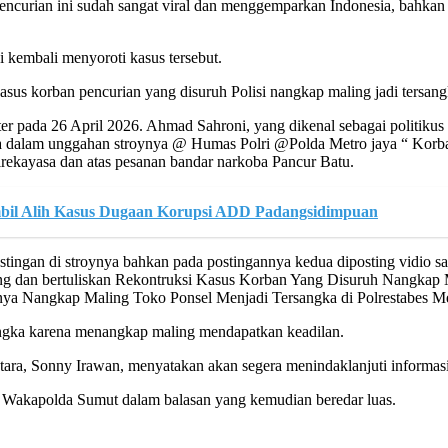
encurian ini sudah sangat viral dan menggemparkan Indonesia, bahkan 
kembali menyoroti kasus tersebut.
us korban pencurian yang disuruh Polisi nangkap maling jadi tersang
ter pada 26 April 2026. Ahmad Sahroni, yang dikenal sebagai politiku
na dalam unggahan stroynya @ Humas Polri @Polda Metro jaya “ Korb
ekayasa dan atas pesanan bandar narkoba Pancur Batu.
l Alih Kasus Dugaan Korupsi ADD Padangsidimpuan
gan di stroynya bahkan pada postingannya kedua diposting vidio saa
ing dan bertuliskan Rekontruksi Kasus Korban Yang Disuruh Nangkap 
ruhnya Nangkap Maling Toko Ponsel Menjadi Tersangka di Polr
angka karena menangkap maling mendapatkan keadilan.
ara, Sonny Irawan, menyatakan akan segera menindaklanjuti informasi 
lis Wakapolda Sumut dalam balasan yang kemudian beredar luas.