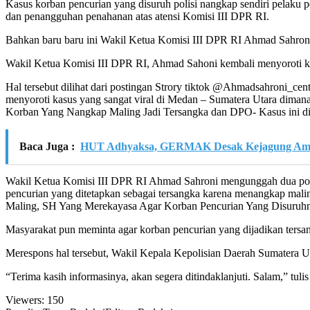
Kasus korban pencurian yang disuruh polisi nangkap sendiri pelaku p
dan penangguhan penahanan atas atensi Komisi III DPR RI.
Bahkan baru baru ini Wakil Ketua Komisi III DPR RI Ahmad Sahroni 
Wakil Ketua Komisi III DPR RI, Ahmad Sahoni kembali menyoroti kas
Hal tersebut dilihat dari postingan Strory tiktok @Ahmadsahroni_cen
menyoroti kasus yang sangat viral di Medan – Sumatera Utara dima
Korban Yang Nangkap Maling Jadi Tersangka dan DPO- Kasus ini dir
Baca Juga :
HUT Adhyaksa, GERMAK Desak Kejagung Ambi
Wakil Ketua Komisi III DPR RI Ahmad Sahroni mengunggah dua postin
pencurian yang ditetapkan sebagai tersangka karena menangkap mal
Maling, SH Yang Merekayasa Agar Korban Pencurian Yang Disu
Masyarakat pun meminta agar korban pencurian yang dijadikan ters
Merespons hal tersebut, Wakil Kepala Kepolisian Daerah Sumatera Ut
“Terima kasih informasinya, akan segera ditindaklanjuti. Salam,” tu
Viewers:
150