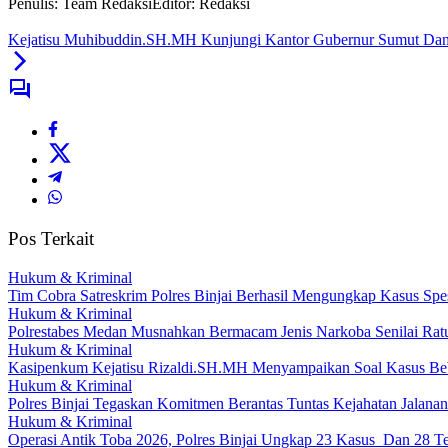
Penulis: Team Redaksi
Editor: Redaksi
Kejatisu Muhibuddin.SH.MH Kunjungi Kantor Gubernur Sumut D
Pos Terkait
Hukum & Kriminal
Tim Cobra Satreskrim Polres Binjai Berhasil Mengungkap Kasus Spesi
Hukum & Kriminal
Polrestabes Medan Musnahkan Bermacam Jenis Narkoba Senilai Ratu
Hukum & Kriminal
Kasipenkum Kejatisu Rizaldi.SH.MH Menyampaikan Soal Kasus Beb
Hukum & Kriminal
Polres Binjai Tegaskan Komitmen Berantas Tuntas Kejahatan Jalana
Hukum & Kriminal
Operasi Antik Toba 2026, Polres Binjai Ungkap 23 Kasus Dan 28 T