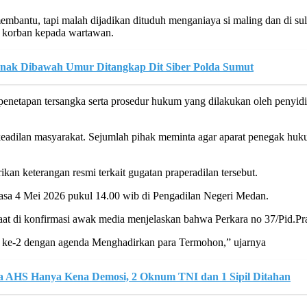
 membantu, tapi malah dijadikan dituduh menganiaya si maling dan di 
m korban kepada wartawan.
nak Dibawah Umur Ditangkap Dit Siber Polda Sumut
penetapan tersangka serta prosedur hukum yang dilakukan oleh penyid
 keadilan masyarakat. Sejumlah pihak meminta agar aparat penegak huk
kan keterangan resmi terkait gugatan praperadilan tersebut.
elasa 4 Mei 2026 pukul 14.00 wib di Pengadilan Negeri Medan.
aat di konfirmasi awak media menjelaskan bahwa Perkara no 37/Pid.P
ng ke-2 dengan agenda Menghadirkan para Termohon,” ujarnya
pka AHS Hanya Kena Demosi, 2 Oknum TNI dan 1 Sipil Ditahan