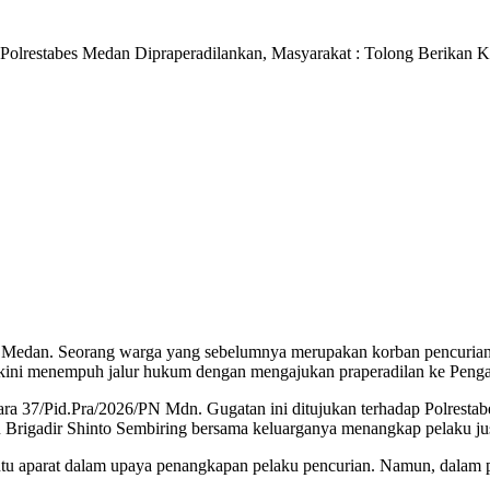
Polrestabes Medan Dipraperadilankan, Masyarakat : Tolong Berikan K
 Medan. Seorang warga yang sebelumnya merupakan korban pencurian d
ban kini menempuh jalur hukum dengan mengajukan praperadilan ke Peng
kara 37/Pid.Pra/2026/PN Mdn. Gugatan ini ditujukan terhadap Polresta
u Brigadir Shinto Sembiring bersama keluarganya menangkap pelaku jus
 aparat dalam upaya penangkapan pelaku pencurian. Namun, dalam pe