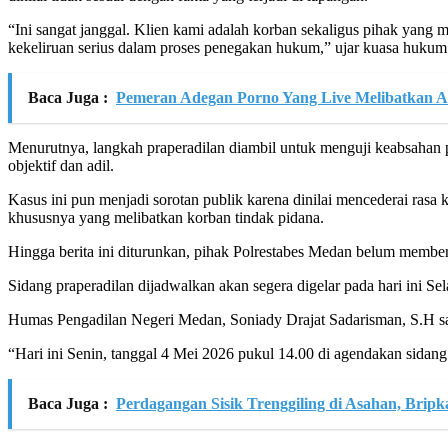
“Ini sangat janggal. Klien kami adalah korban sekaligus pihak yang
kekeliruan serius dalam proses penegakan hukum,” ujar kuasa huku
Baca Juga :
Pemeran Adegan Porno Yang Live Melibatkan A
Menurutnya, langkah praperadilan diambil untuk menguji keabsahan 
objektif dan adil.
Kasus ini pun menjadi sorotan publik karena dinilai mencederai rasa
khususnya yang melibatkan korban tindak pidana.
Hingga berita ini diturunkan, pihak Polrestabes Medan belum memberi
Sidang praperadilan dijadwalkan akan segera digelar pada hari ini S
Humas Pengadilan Negeri Medan, Soniady Drajat Sadarisman, S.H s
“Hari ini Senin, tanggal 4 Mei 2026 pukul 14.00 di agendakan sida
Baca Juga :
Perdagangan Sisik Trenggiling di Asahan, Bri