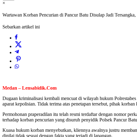
×
Wartawan Korban Pencurian di Pancur Batu Disulap Jadi Tersangka, 
Sebarkan artikel ini
Medan – Lensabidik.Com
Dugaan kriminalisasi kembali mencuat di wilayah hukum Polrestabes
aparat kepolisian. Tidak terima atas penetapan tersebut, pihak kor
Permohonan praperadilan itu telah resmi terdaftar dengan nomor per
terhadap korban pencurian yang disuruh penyidik Polsek Pancur Bat
Kuasa hukum korban menyebutkan, kliennya awalnya justru membantu
dinilai tidak sesuai dengan fakta yang terjadi di lapangan.