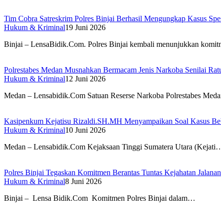
Tim Cobra Satreskrim Polres Binjai Berhasil Mengungkap Kasus Spesi
Hukum & Kriminal
19 Juni 2026
Binjai – LensaBidik.Com. Polres Binjai kembali menunjukkan kom
Polrestabes Medan Musnahkan Bermacam Jenis Narkoba Senilai Ratu
Hukum & Kriminal
12 Juni 2026
Medan – Lensabidik.Com Satuan Reserse Narkoba Polrestabes Me
Kasipenkum Kejatisu Rizaldi.SH.MH Menyampaikan Soal Kasus Beb
Hukum & Kriminal
10 Juni 2026
Medan – Lensabidik.Com Kejaksaan Tinggi Sumatera Utara (Kejati
Polres Binjai Tegaskan Komitmen Berantas Tuntas Kejahatan Jalana
Hukum & Kriminal
8 Juni 2026
Binjai – Lensa Bidik.Com Komitmen Polres Binjai dalam…