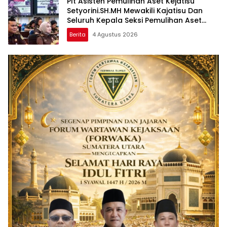
Plt Asisten Pemulihan Aset Kejatisu
Setyorini.SH.MH Mewakili Kajatisu Dan
Seluruh Kepala Seksi Pemulihan Aset
Kejari Se Sumut Mengikuti FGD Bersama
Berita
4 Agustus 2026
Kepala Pemulihan Aset Kejagung RI