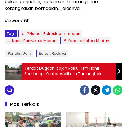
bukan perjudian, melainkan hiburan game
ketangkasan berhadiah,” jelasnya.
Viewers:
611
Tag:
#Humas Polrestabes medan
Kadis Pariwisata Medan
Kapolrestabes Medan
Penulis: Udin
Editor: Redaksi
Terkait Dugaan Izajah Palsu, Tim Hanif
Sambangi Kantor Walikota Tanjungbalai
Pos Terkait