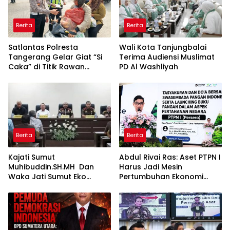
Berita
Berita
Satlantas Polresta
Wali Kota Tanjungbalai
Tangerang Gelar Giat “Si
Terima Audiensi Muslimat
Caka” di Titik Rawan
PD Al Washliyah
Kecelakaan Jalan Raya
Serang
Berita
Berita
Kajati Sumut
Abdul Rivai Ras: Aset PTPN I
Muhibuddin.SH.MH Dan
Harus Jadi Mesin
Waka Jati Sumut Eko
Pertumbuhan Ekonomi
Adhyaksono, SH.,MH,
Serta mendukung
Asisten Pembinaan Herlina
Ketahanan Pangan
setyorini dan Asintel Irfan
Nasional
Wibowo,Sidak Kajari Medan