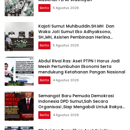
Berita
5 Agustus 2026
Kajati Sumut Muhibuddin.SH.MH Dan
Waka Jati Sumut Eko Adhyaksono,
SH.,MH, Asisten Pembinaan Herlina
setyorini dan Asintel Irfan Wibowo,Sidak
Berita
5 Agustus 2026
Kajari Medan
Abdul Rivai Ras: Aset PTPN I Harus Jadi
Mesin Pertumbuhan Ekonomi Serta
mendukung Ketahanan Pangan Nasional
Berita
4 Agustus 2026
Semangat Baru Pemuda Demokrasi
Indonesia DPD Sumut,Sah Secara
Organisasi ,Siap Mengabdi Untuk Rakyat
Dan Indonesia
Berita
4 Agustus 2026