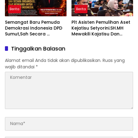
Berita
Berita
Semangat Baru Pemuda
Plt Asisten Pemulihan Aset
Demokrasi Indonesia DPD
Kejatisu Setyorini.SH.MH
Sumut,Sah Secara
Mewakili Kajatisu Dan
Organisasi ,Siap Mengabdi
Seluruh Kepala Seksi
Untuk Rakyat Dan
Pemulihan Aset Kejari Se
Tinggalkan Balasan
Indonesia
Sumut Mengikuti FGD
Bersama Kepala
Alamat email Anda tidak akan dipublikasikan.
Ruas yang
Pemulihan Aset Kejagung
wajib ditandai
*
RI