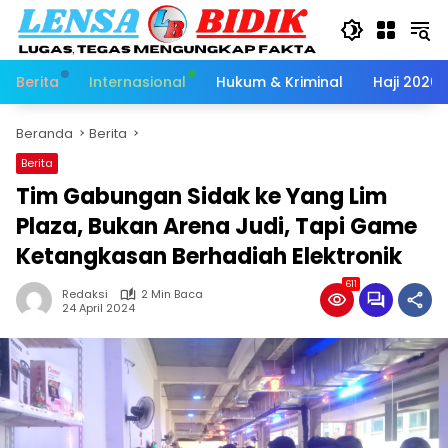
Langsung
ke
konten
Berita
Internasional
Hukum & Kriminal
Haji 2026
Beranda
Berita
Berita
Tim Gabungan Sidak ke Yang Lim
Plaza, Bukan Arena Judi, Tapi Game
Ketangkasan Berhadiah Elektronik
611
Redaksi
2 Min Baca
24 April 2024