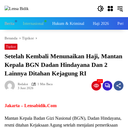
Langsung
ke
konten
Berita
Internasional
Hukum & Kriminal
Haji 2026
Perist
Beranda
Tipikor
Tipikor
Setelah Kembali Menunaikan Haji, Mantan
Kepala BGN Dadan Hindayana Dan 2
Lainnya Ditahan Kejagung RI
112
Redaksi
1 Min Baca
3 Juni 2026
Jakarta – Lensabidik.Com
Mantan Kepala Badan Gizi Nasional (BGN), Dadan Hindayana,
resmi ditahan Kejaksaan Agung setelah menjalani pemeriksaan