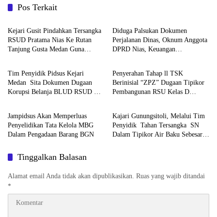
Pos Terkait
Tipikor
Tipikor
Kejari Gusit Pindahkan Tersangka
Diduga Palsukan Dokumen
RSUD Pratama Nias Ke Rutan
Perjalanan Dinas, Oknum Anggota
Tanjung Gusta Medan Guna
DPRD Nias, Keuangan
Tipikor
Tipikor
Percepat Proses Hukum
Negara Rugi Capai Milyaran
Rupiah
Tim Penyidik Pidsus Kejari
Penyerahan Tahap ll TSK
Medan Sita Dokumen Dugaan
Berinisial “ZPZ” Dugaan Tipikor
Korupsi Belanja BLUD RSUD Dr
Pembangunan RSU Kelas D
Tipikor
Tipikor
Pirngadi
Pratama Nias TA 2022 Ke JPU
Jampidsus Akan Memperluas
Kajari Gunungsitoli, Melalui Tim
Penyelidikan Tata Kelola MBG
Penyidik Tahan Tersangka SN
Dalam Pengadaan Barang BGN
Dalam Tipikor Air Baku Sebesar
Rp.459 Juta
Tinggalkan Balasan
Alamat email Anda tidak akan dipublikasikan.
Ruas yang wajib ditandai
*