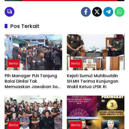
Pos Terkait
Berita
Berita
Plh Manager PLN Tanjung
Kejati Sumut Muhibuddin
Balai Dinilai Tak
SH.MH Terima Kunjungan
Memuaskan Jawaban Saat
Wakil Ketua LPSK RI
Massa Aksi Demo
Berita
Berita