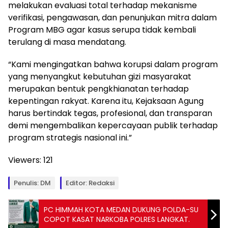
melakukan evaluasi total terhadap mekanisme
verifikasi, pengawasan, dan penunjukan mitra dalam
Program MBG agar kasus serupa tidak kembali
terulang di masa mendatang.
“Kami mengingatkan bahwa korupsi dalam program
yang menyangkut kebutuhan gizi masyarakat
merupakan bentuk pengkhianatan terhadap
kepentingan rakyat. Karena itu, Kejaksaan Agung
harus bertindak tegas, profesional, dan transparan
demi mengembalikan kepercayaan publik terhadap
program strategis nasional ini.”
Viewers:
121
Penulis: DM
Editor: Redaksi
PC HIMMAH KOTA MEDAN DUKUNG POLDA-SU
COPOT KASAT NARKOBA POLRES LANGKAT.