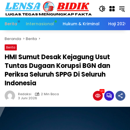
Langsung
ke
konten
Berita
Internasional
Hukum & Kriminal
Haji 2026
Beranda
Berita
Berita
HMI Sumut Desak Kejagung Usut
Tuntas Dugaan Korupsi BGN dan
Periksa Seluruh SPPG Di Seluruh
Indonesia
121
Redaksi
2 Min Baca
3 Juni 2026