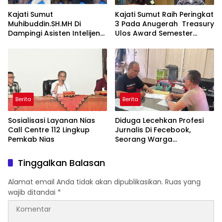
Kajati Sumut
Kajati Sumut Raih Peringkat
Muhibuddin.SH.MH Di
3 Pada Anugerah Treasury
Dampingi Asisten Intelijen
Ulos Award Semester
Irfan Wibowo hingga
Tahun 1 Tahun 2026
Asisten Pembinaan Herlina
Setyorini Sidak Kejari Binjai
Berita
Berita
Sosialisasi Layanan Nias
Diduga Lecehkan Profesi
Call Centre 112 Lingkup
Jurnalis Di Fecebook,
Pemkab Nias
Seorang Warga
DiLaporkan Ke Polres Binjai.
Tinggalkan Balasan
Alamat email Anda tidak akan dipublikasikan.
Ruas yang
wajib ditandai
*