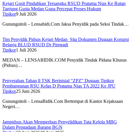
Kejari Gusit Pindahkan Tersangka RSUD Pratama Nias Ke Rutan
Tanjung Gusta Medan Guna Percepat Proses Hukum
Tipikor
9 Juli 2026
Gunungsitoli – Lensabidi.Com Jaksa Penyidik pada Seksi Tindak…
Tim Penyidik Pidsus Kejari Medan Sita Dokumen Dugaan Korupsi
Belanja BLUD RSUD Dr Pirngadi
Tipikor
1 Juli 2026
MEDAN – LENSABIDIK.COM Penyidik Tindak Pidana Khusus
(Pidsus)…
Penyerahan Tahap ll TSK Berinisial “ZPZ” Dugaan Tipikor
Pembangunan RSU Kelas D Pratama Nias TA 2022 Ke JPU
Tipikor
25 Juni 2026
Gunungsitoli – LensaBidik.Com Bertempat di Kantor Kejaksaan
Negeri…
Jampidsus Akan Memperluas Penyelidikan Tata Kelola MBG
Dalam Pengadaan Barang BGN