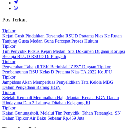
Pos Terkait
Tipikor
Kejari Gusit Pindahkan Tersangka RSUD Pratama Nias Ke Rutan
Tanjung Gusta Medan Guna Percepat Proses Hukum
Tipikor
Tim Penyidik Pidsus Kejari Medan Sita Dokumen Dugaan Korupsi
Belanja BLUD RSUD Dr Pirngadi
Tipikor
Penyerahan Tahap ll TSK Berinisial “ZPZ” Dugaan Tipikor
Pembangunan RSU Kelas D Pratama Nias TA 2022 Ke JPU
Tipikor
Jampidsus Akan Memperluas Penyelidikan Tata Kelola MBG
Dalam Pengadaan Barang BGN
Tipikor
Setelah Kembali Menunaikan Haji, Mantan Kepala BGN Dadan
Hindayana Dan 2 Lainnya Ditahan Kejagung RI
Tipikor
Kajari Gunungsitoli, Melalui Tim Penyidik Tahan Tersangka SN
Dalam Tipikor Air Baku Sebesar Rp.459 Juta