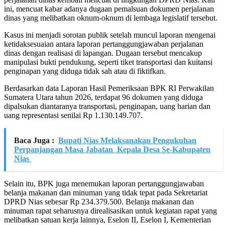
ini, mencuat kabar adanya dugaan pemalsuan dokumen perjalanan
dinas yang melibatkan oknum-oknum di lembaga legislatif tersebut.
Kasus ini menjadi sorotan publik setelah muncul laporan mengenai
ketidaksesuaian antara laporan pertanggungjawaban perjalanan
dinas dengan realisasi di lapangan. Dugaan tersebut mencakup
manipulasi bukti pendukung, seperti tiket transportasi dan kuitansi
penginapan yang diduga tidak sah atau di fiktifkan.
Berdasarkan data Laporan Hasil Pemeriksaan BPK RI Perwakilan
Sumatera Utara tahun 2026, terdapat 96 dokumen yang diduga
dipalsukan diantaranya transportasi, penginapan, uang harian dan
uang representasi senilai Rp 1.130.149.707.
Baca Juga :
Bupati Nias Melaksanakan Pengukuhan
Perpanjangan Masa Jabatan Kepala Desa Se-Kabupaten
Nias
Selain itu, BPK juga menemukan laporan pertanggungjawaban
belanja makanan dan minuman yang tidak tepat pada Sekretariat
DPRD Nias sebesar Rp 234.379.500. Belanja makanan dan
minuman rapat seharusnya direalisasikan untuk kegiatan rapat yang
melibatkan satuan kerja lainnya, Eselon II, Eselon I, Kementerian