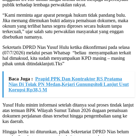
publik terhadap lembaga perwakilan rakyat.
“Kami meminta agar aparat penegak hukum tidak pandang bulu.
Jika memang ditemukan bukti adanya pemalsuan dokumen, maka
oknum yang terlibat harus segera diproses secara hukum tanpa
terkecuali,” ujar salah satu perwakilan masyarakat yang enggan
disebutkan namanya.
Sekretaris DPRD Nias Yusuf Hulu ketika dikonfirmasi pada selasa
(07/7/2026) melalui pesan Whatsap “beliau menyampaikan terkait
hal dimaksud, kita sudah menyampaikan KPD masing – masing
pihak untuk ditindaklanjuti.Tks”
Baca Juga :
Prapid PPK Dan Kontraktor RS Pratama
Nias Di Tolak PN Medan,Kejari Gunungsitoli Lanjut Usut
Korupsi Rp38,5 M
Yusuf Hulu minim informasi setelah ditanya soal proses tindak lanjut
atas temuan BPK Wilayah Sumut Tahun 2026 dugaan pemalsuan
dokumen perjalanan dinas tersebut hingga pengembalian uang ke
kas daerah.
Hingga berita ini diturunkan, pihak Sekretariat DPRD Nias belum