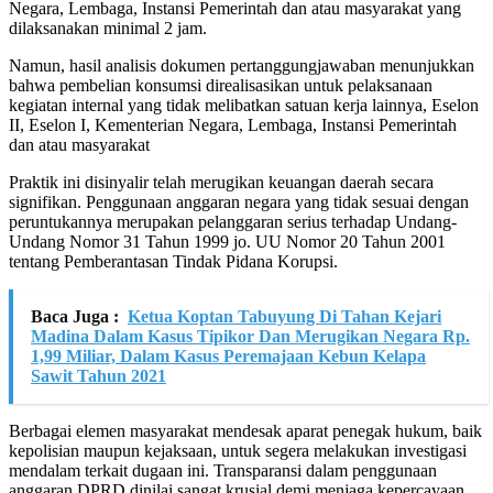
Negara, Lembaga, Instansi Pemerintah dan atau masyarakat yang
dilaksanakan minimal 2 jam.
Namun, hasil analisis dokumen pertanggungjawaban menunjukkan
bahwa pembelian konsumsi direalisasikan untuk pelaksanaan
kegiatan internal yang tidak melibatkan satuan kerja lainnya, Eselon
II, Eselon I, Kementerian Negara, Lembaga, Instansi Pemerintah
dan atau masyarakat
Praktik ini disinyalir telah merugikan keuangan daerah secara
signifikan. Penggunaan anggaran negara yang tidak sesuai dengan
peruntukannya merupakan pelanggaran serius terhadap Undang-
Undang Nomor 31 Tahun 1999 jo. UU Nomor 20 Tahun 2001
tentang Pemberantasan Tindak Pidana Korupsi.
Baca Juga :
Ketua Koptan Tabuyung Di Tahan Kejari
Madina Dalam Kasus Tipikor Dan Merugikan Negara Rp.
1,99 Miliar, Dalam Kasus Peremajaan Kebun Kelapa
Sawit Tahun 2021
Berbagai elemen masyarakat mendesak aparat penegak hukum, baik
kepolisian maupun kejaksaan, untuk segera melakukan investigasi
mendalam terkait dugaan ini. Transparansi dalam penggunaan
anggaran DPRD dinilai sangat krusial demi menjaga kepercayaan