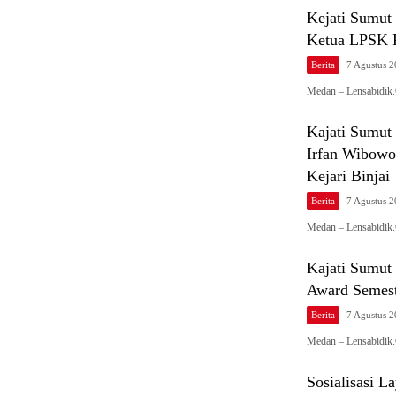
Kejati Sumu
Ketua LPSK 
Berita
7 Agustus 
Medan – Lensabidik
Kajati Sumut
Irfan Wibowo
Kejari Binjai
Berita
7 Agustus 
Medan – Lensabidik.
Kajati Sumut
Award Semest
Berita
7 Agustus 
Medan – Lensabidik.
Sosialisasi 