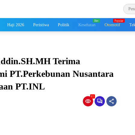
Haji 2026
Peristiwa
Politik
Kesehatan
Otomotif
Tek
uddin.SH.MH Terima
mi PT.Perkebunan Nusantara
aan PT.INL
61