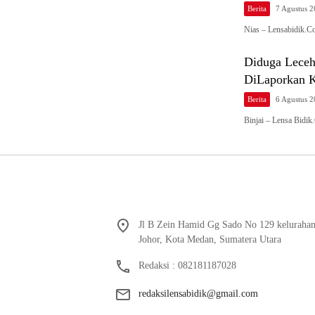
Berita
7 Agustus 
Nias – Lensabidik.C
Diduga Leceh
DiLaporkan Ke
Berita
6 Agustus 
Binjai – Lensa Bidi
Jl B Zein Hamid Gg Sado No 129 keluraha
Johor, Kota Medan, Sumatera Utara
Redaksi : 082181187028
redaksilensabidik@gmail.com