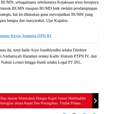
an BUMN, sebagaimana sebelumnya Kejaksaan terus berupaya
h termasuk BUMN maupun BUMD baik melalui pendampingan
ategis, hal ini dilakukan guna mewujudkan BUMN yang
gara bangsa dan masyarakat. Ujar Kajatisu.
jungan Kerja Anggota DPD RI
an itu, turut hadir Arya Sandhiyudha selaku Direktur
 Andiansyah Hamdani selaku Kadiv Hukum PTPN IV, dan
 Nabati Lestari hingga Hardi selaku Legal PT INL.
Dan Jajaran Silaturahmi Dengan Kajati Sumut Muhibuddin
ergitas antara Kejati Dan Pencegahan Tindak Pidana