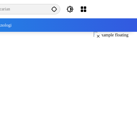
nologi
×