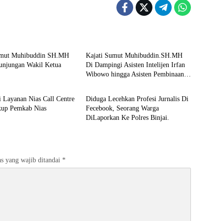
Berita
umut Muhibuddin SH.MH
Kajati Sumut Muhibuddin.SH.MH
unjungan Wakil Ketua
Di Dampingi Asisten Intelijen Irfan
Wibowo hingga Asisten Pembinaan
Berita
Herlina Setyorini Sidak Kejari Binjai
si Layanan Nias Call Centre
Diduga Lecehkan Profesi Jurnalis Di
kup Pemkab Nias
Fecebook, Seorang Warga
DiLaporkan Ke Polres Binjai.
s yang wajib ditandai
*