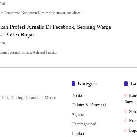
2026
om Pemerintah Kabupaten Nias melaksanakan sosialisasi…
kan Profesi Jurnalis Di Fecebook, Seorang Warga
 Polres Binjai.
2026
k.Com Seorang jurnalis, Achmad Fauzi…
Kategori
La
Berita
Kan
n Titi, Kuning Kecamatan Medan
Sumut
Hukum & Kriminal
Soro
Agama
Komi
Uncategorized
Bupa
Tipikor