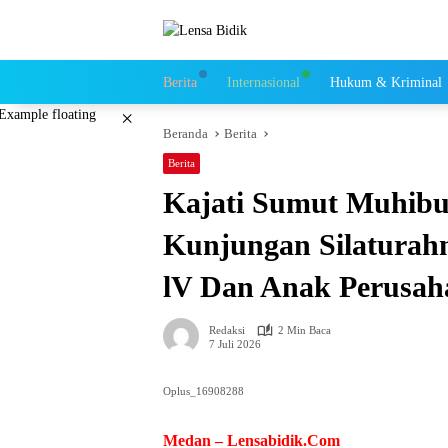
Langsung
ke
konten
Berita
Internasional
Hukum & Kriminal
×
Beranda
Berita
Berita
Kajati Sumut Muhib
Kunjungan Silaturah
lV Dan Anak Perusah
Redaksi
2 Min Baca
7 Juli 2026
Oplus_16908288
Medan – Lensabidik.Com