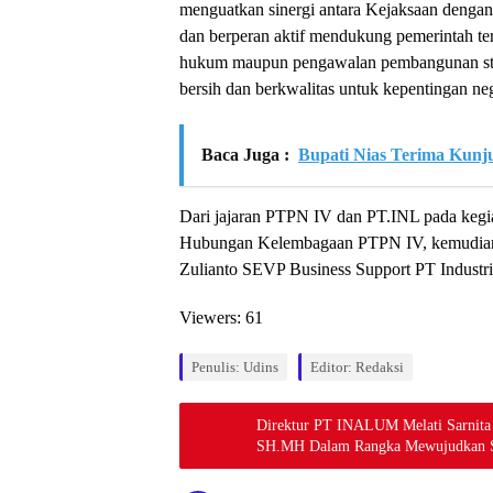
menguatkan sinergi antara Kejaksaan deng
dan berperan aktif mendukung pemerinta
hukum maupun pengawalan pembangunan str
bersih dan berkwalitas untuk kepentingan ne
Baca Juga :
Bupati Nias Terima Kun
Dari jajaran PTPN IV dan PT.INL pada kegiat
Hubungan Kelembagaan PTPN IV, kemudian
Zulianto SEVP Business Support PT Industri
Viewers:
61
Penulis: Udins
Editor: Redaksi
Direktur PT INALUM Melati Sarnita 
SH.MH Dalam Rangka Mewujudkan Sin
Korupsi Di tubuh BUMN