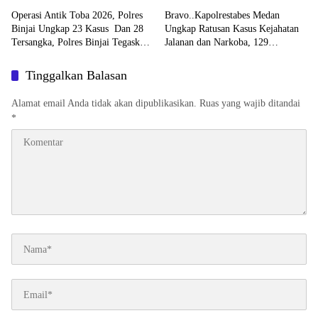
Perkebunan PTPN ll JPU, Akan
Cobra
Operasi Antik Toba 2026, Polres
Bravo..Kapolrestabes Medan
Banding
Binjai Ungkap 23 Kasus Dan 28
Ungkap Ratusan Kasus Kejahatan
Tersangka, Polres Binjai Tegaskan
Jalanan dan Narkoba, 129
Komitmen Perangi Narkoba Di
Kendaraan Curian Berhasil
Wilayah Hukumnya
Diamankan
Tinggalkan Balasan
Alamat email Anda tidak akan dipublikasikan.
Ruas yang wajib ditandai
*