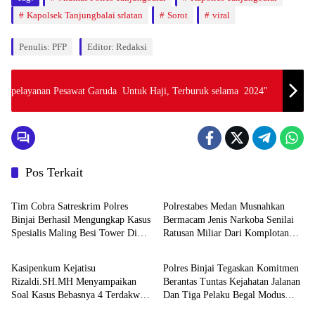
Kapolsek Tanjungbalai srlatan
Sorot
viral
Penulis: PFP
Editor: Redaksi
pelayanan Pesawat Garuda Untuk Haji, Terburuk selama 2024″
Pos Terkait
Hukum & Kriminal
Hukum & Kriminal
Tim Cobra Satreskrim Polres
Polrestabes Medan Musnahkan
Binjai Berhasil Mengungkap Kasus
Bermacam Jenis Narkoba Senilai
Spesialis Maling Besi Tower Di
Ratusan Miliar Dari Komplotan
Hukum & Kriminal
Hukum & Kriminal
Binjai Barat .
Jaringan Internasional
Kasipenkum Kejatisu
Polres Binjai Tegaskan Komitmen
Rizaldi.SH.MH Menyampaikan
Berantas Tuntas Kejahatan Jalanan
Soal Kasus Bebasnya 4 Terdakwa
Dan Tiga Pelaku Begal Modus
Hukum & Kriminal
Hukum & Kriminal
Dalam Kasus Pelepasan Aset
Baru Berhasil Diringkus Tim