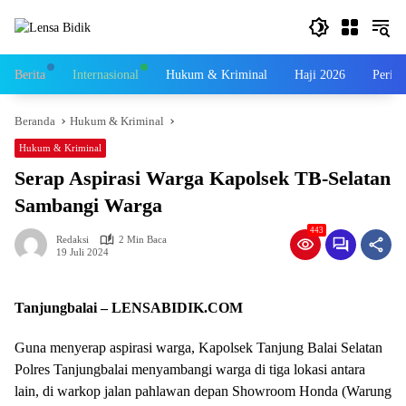
Langsung
ke
konten
Berita
Internasional
Hukum & Kriminal
Haji 2026
Perist
Beranda
Hukum & Kriminal
Hukum & Kriminal
Serap Aspirasi Warga Kapolsek TB-Selatan
Sambangi Warga
443
Redaksi
2 Min Baca
19 Juli 2024
Tanjungbalai – LENSABIDIK.COM
Guna menyerap aspirasi warga, Kapolsek Tanjung Balai Selatan
Polres Tanjungbalai menyambangi warga di tiga lokasi antara
lain, di warkop jalan pahlawan depan Showroom Honda (Warung