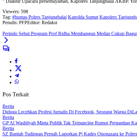
” Diakhir Upacara persemayaman, Kapolres Tanjungbalai AKBP. Yo
Viewers:
598
Tag:
#humas Polres Tanjungbalai
Kapolda Sumut
Kapolres Tanjungba
Penulis: PFP
Editor: Redaksi
Perindo Sebut Program Prof Ridha Membangun Medan Cukup Bagus
Pos Terkait
Berita
Diduga Lecehkan Profesi Jurnalis Di Fecebook, Seorang Warga DiLa
Berita
GP Al Washliyah Minta Publik Tak Terpancing Rumor Pergantian Kapo
Berita
SZ Bantah Tudingan Pernah Laporkan Pj Kades Ononazara ke Polres