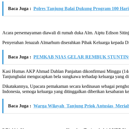
Baca Juga :
Polres Tanjung Balai Dukung Program 100 Har
Acara persemayaman diawali di rumah duka Alm. Aiptu Edison Sitinj
Penyerahan Jenazah Almarhum diserahkan Pihak Keluarga kepada Dina
Baca Juga :
PEMKAB NIAS GELAR REMBUK STUNTIN
Kasi Humas AKP Ahmad Dahlan Panjaitan dikonfirmasi Minggu (14/7/20
Tanjungbalai mengucapkan bela sungkawa terhadap keluarga yang di
Dikatakannya, Upacara pemakaman secara kedinasan sebagai penghor
Indonesia, semoga keluarga yang ditinggalkan diberikan kesabaran ke
Baca Juga :
Warga Wilayah Tanjung Priok Antusias Meria