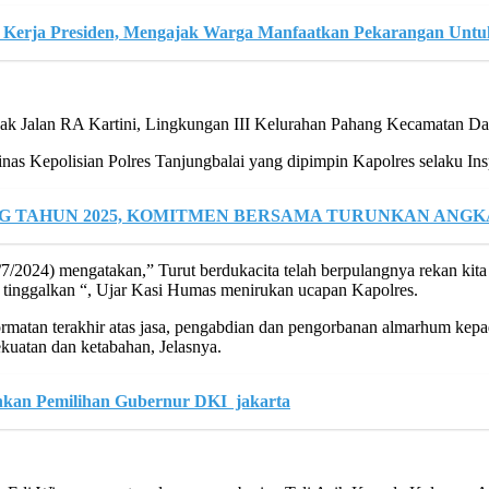
i Kerja Presiden, Mengajak Warga Manfaatkan Pekarangan Unt
ak Jalan RA Kartini, Lingkungan III Kelurahan Pahang Kecamatan Dat
s Kepolisian Polres Tanjungbalai yang dipimpin Kapolres selaku Insp
G TAHUN 2025, KOMITMEN BERSAMA TURUNKAN ANGK
24) mengatakan,” Turut berdukacita telah berpulangnya rekan kita Ai
 tinggalkan “, Ujar Kasi Humas menirukan ucapan Kapolres.
matan terakhir atas jasa, pengabdian dan pengorbanan almarhum kep
kuatan dan ketabahan, Jelasnya.
hkan Pemilihan Gubernur DKI jakarta