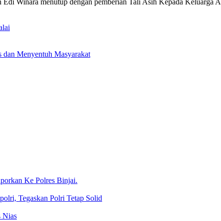
n Edi Winara menutup dengan pemberian Tali Asih Kepada Keluarga 
lai
 dan Menyentuh Masyarakat
porkan Ke Polres Binjai.
lri, Tegaskan Polri Tetap Solid
 Nias