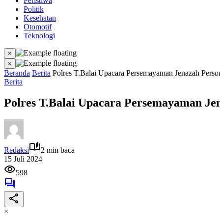
Peristiwa
Politik
Kesehatan
Otomotif
Teknologi
×
×
Beranda
Berita
Polres T.Balai Upacara Persemayaman Jenazah Person
Berita
Polres T.Balai Upacara Persemayaman Jen
Redaksi
2 min baca
15 Juli 2024
598
×