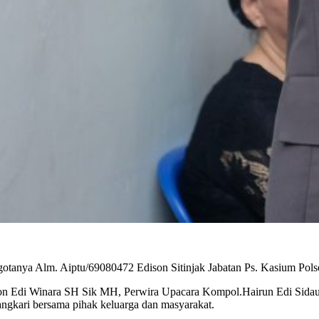
anya Alm. Aiptu/69080472 Edison Sitinjak Jabatan Ps. Kasium Polsek
 Yon Edi Winara SH Sik MH, Perwira Upacara Kompol.Hairun Edi Si
yangkari bersama pihak keluarga dan masyarakat.