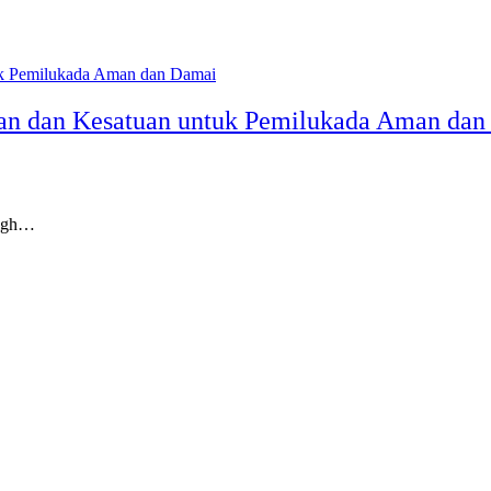
.
uan dan Kesatuan untuk Pemilukada Aman da
igh…