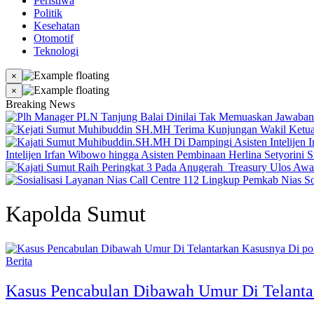
Peristiwa
Politik
Kesehatan
Otomotif
Teknologi
×
×
Breaking News
Intelijen Irfan Wibowo hingga Asisten Pembinaan Herlina Setyorini S
So
Kapolda Sumut
Berita
Kasus Pencabulan Dibawah Umur Di Telantar