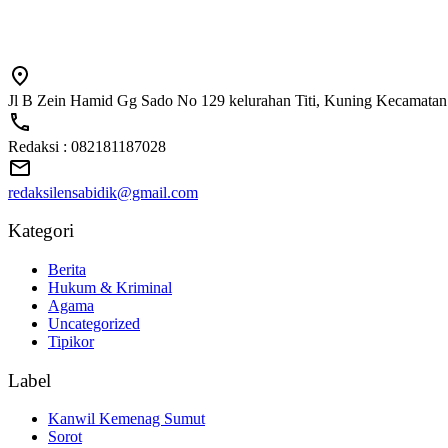
Jl B Zein Hamid Gg Sado No 129 kelurahan Titi, Kuning Kecamatan
Redaksi : 082181187028
redaksilensabidik@gmail.com
Kategori
Berita
Hukum & Kriminal
Agama
Uncategorized
Tipikor
Label
Kanwil Kemenag Sumut
Sorot