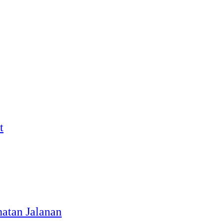
t
atan Jalanan