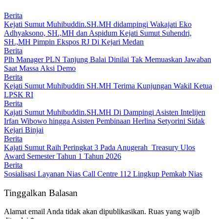
Berita
Kejati Sumut Muhibuddin.SH.MH didampingi Wakajati Eko
Adhyaksono, SH.,MH dan Aspidum Kejati Sumut Suhendri,
SH.,MH Pimpin Ekspos RJ Di Kejari Medan
Berita
Plh Manager PLN Tanjung Balai Dinilai Tak Memuaskan Jawaban
Saat Massa Aksi Demo
Berita
Kejati Sumut Muhibuddin SH.MH Terima Kunjungan Wakil Ketua
LPSK RI
Berita
Kajati Sumut Muhibuddin.SH.MH Di Dampingi Asisten Intelijen
Irfan Wibowo hingga Asisten Pembinaan Herlina Setyorini Sidak
Kejari Binjai
Berita
Kajati Sumut Raih Peringkat 3 Pada Anugerah Treasury Ulos
Award Semester Tahun 1 Tahun 2026
Berita
Sosialisasi Layanan Nias Call Centre 112 Lingkup Pemkab Nias
Tinggalkan Balasan
Alamat email Anda tidak akan dipublikasikan.
Ruas yang wajib