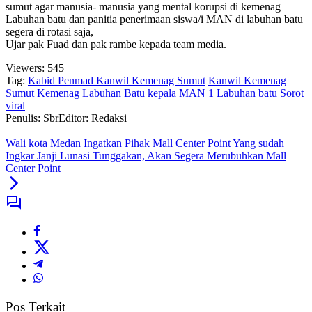
sumut agar manusia- manusia yang mental korupsi di kemenag
Labuhan batu dan panitia penerimaan siswa/i MAN di labuhan batu
segera di rotasi saja,
Ujar pak Fuad dan pak rambe kepada team media.
Viewers:
545
Tag:
Kabid Penmad Kanwil Kemenag Sumut
Kanwil Kemenag
Sumut
Kemenag Labuhan Batu
kepala MAN 1 Labuhan batu
Sorot
viral
Penulis: Sbr
Editor: Redaksi
Wali kota Medan Ingatkan Pihak Mall Center Point Yang sudah
Ingkar Janji Lunasi Tunggakan, Akan Segera Merubuhkan Mall
Center Point
Pos Terkait