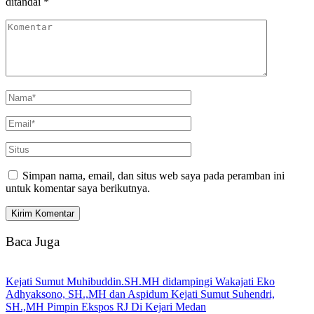
ditandai
*
Simpan nama, email, dan situs web saya pada peramban ini
untuk komentar saya berikutnya.
Baca Juga
Kejati Sumut Muhibuddin.SH.MH didampingi Wakajati Eko
Adhyaksono, SH.,MH dan Aspidum Kejati Sumut Suhendri,
SH.,MH Pimpin Ekspos RJ Di Kejari Medan