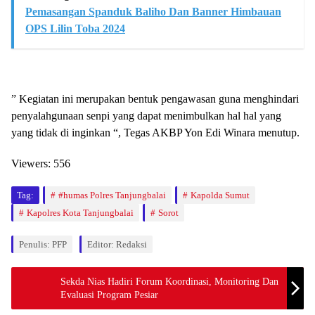
Pemasangan Spanduk Baliho Dan Banner Himbauan
OPS Lilin Toba 2024
” Kegiatan ini merupakan bentuk pengawasan guna menghindari
penyalahgunaan senpi yang dapat menimbulkan hal hal yang
yang tidak di inginkan “, Tegas AKBP Yon Edi Winara menutup.
Viewers:
556
Tag:
#humas Polres Tanjungbalai
Kapolda Sumut
Kapolres Kota Tanjungbalai
Sorot
Penulis: PFP
Editor: Redaksi
Sekda Nias Hadiri Forum Koordinasi, Monitoring Dan
Evaluasi Program Pesiar