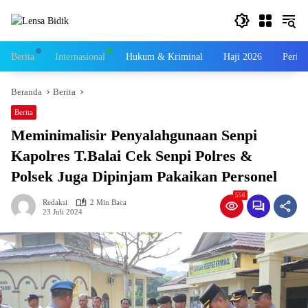
Langsung
ke
konten
Berita
Internasional
Hukum & Kriminal
Haji 2026
Perist
Beranda
Berita
Berita
Meminimalisir Penyalahgunaan Senpi
Kapolres T.Balai Cek Senpi Polres &
Polsek Juga Dipinjam Pakaikan Personel
556
Redaksi
2 Min Baca
23 Juli 2024