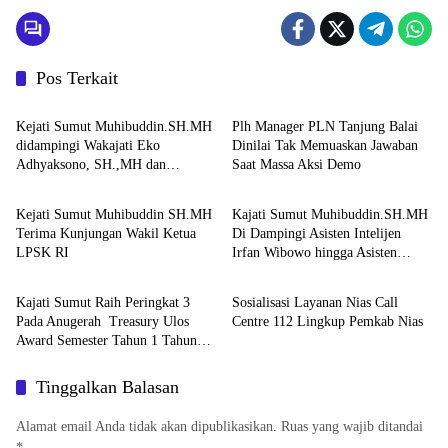
Pos Terkait
Berita
Berita
Kejati Sumut Muhibuddin.SH.MH
Plh Manager PLN Tanjung Balai
didampingi Wakajati Eko
Dinilai Tak Memuaskan Jawaban
Adhyaksono, SH.,MH dan
Saat Massa Aksi Demo
Berita
Berita
Aspidum Kejati Sumut Suhendri,
SH.,MH Pimpin Ekspos RJ Di
Kejati Sumut Muhibuddin SH.MH
Kajati Sumut Muhibuddin.SH.MH
Kejari Medan
Terima Kunjungan Wakil Ketua
Di Dampingi Asisten Intelijen
LPSK RI
Irfan Wibowo hingga Asisten
Berita
Berita
Pembinaan Herlina Setyorini Sidak
Kejari Binjai
Kajati Sumut Raih Peringkat 3
Sosialisasi Layanan Nias Call
Pada Anugerah Treasury Ulos
Centre 112 Lingkup Pemkab Nias
Award Semester Tahun 1 Tahun
2026
Tinggalkan Balasan
Alamat email Anda tidak akan dipublikasikan.
Ruas yang wajib ditandai
*