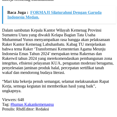
Baca Juga :
FORMAJI Silaturahmi Dengan Garuda
Indonesia Medan.
Dalam sambutan Kepala Kantor Wilayah Kemenag Provinsi
Sumatera Utara yang diwakli Kelapa Bagian Tata Usaha
Muhammad Yunus menyampaikan rasa bangga akan pelaksanaan
Raker Kantor Kemenag Labuhanbatu. Kabag TU menjelaskan
bahwa tema Raker ‘Transformasi Kementerian Agama Meunju
Indonesia Emas Tahun 2024’ merupakan tema Rakernas dan
Rakerwil tahun 2024 yang merekomendasikan pembangunan zona
integritas, efisiensi pelayanan KUA, penguatan moderasi beragama,
penyelesaian jaminan produk halal, percepatan sertifikat tanah
wakaf dan mendorong budaya literasi.
“Mari kita bekerja penuh semangat, selamat melaksanakan Rapat
Kerja, semoga kegiatan ini memberikan hasil yang baik”,
ungkapnya.
Viewers:
648
Tag:
#humas Kakankemenagsu
Penulis: Rhd
Editor: Redaksi