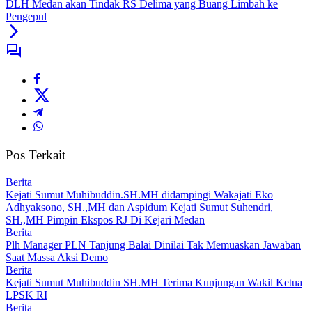
DLH Medan akan Tindak RS Delima yang Buang Limbah ke
Pengepul
Pos Terkait
Berita
Kejati Sumut Muhibuddin.SH.MH didampingi Wakajati Eko
Adhyaksono, SH.,MH dan Aspidum Kejati Sumut Suhendri,
SH.,MH Pimpin Ekspos RJ Di Kejari Medan
Berita
Plh Manager PLN Tanjung Balai Dinilai Tak Memuaskan Jawaban
Saat Massa Aksi Demo
Berita
Kejati Sumut Muhibuddin SH.MH Terima Kunjungan Wakil Ketua
LPSK RI
Berita