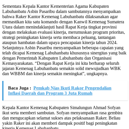
Sementara Kepala Kantor Kementerian Agama Kabupaten
Labuhanbatu Asbin Pasaribu dalam sambutannya menyampaikan
bahwa Raker Kantor Kemenag Labuhanbatu dilaksanakan agar
memastikan kita satu komando dengan Kanwil Kemenag Sumatera
Utara dalam menindaklanjuti hasil Rapat Kerja tingkat provinsi
dengan melakukan evaluasi kinerja, merumuskan program prioritas,
strategi peningkatan kinerja serta membaca peluang, tantangan
ataupun hambatan dalam upaya pencapaian kinerja tahun 2024.
Selanjutnya Asbin Pasaribu menyampaikan beberapa capaian yang
telah dicapai Kemenag Labuhanbatu khususnya sinergitas yang baik
dengan Pemerintah Kabupaten Labuhanbatu dan Organisasi
Kemasyarakatan. “Dengan Rapat Kerja ini kita berharap seluruh
jajaran Kemenag Labuhanbatu semakin solid mewujudkan WBK
dan WBBM dan kinerja semakin meningkat”, ungkapnya.
Baca Juga :
Pemkab Nias Ikuti Rakor Pengendalian
Inflasi Daerah dan Program 3 Juta Rumah
Kepala Kantor Kemenag Kabupaten Simalungun Ahmad Sofyan
ikut serta memberi sambutan. Sofyan menyampaikan rasa gembira
dan mengucapkan selamat sukses atas pelaksanaan Raker. Beliau
yakin Raker ini akan memberi dampak positif bagi peningkatan
kinerja Kemenag Labuhanbatu.