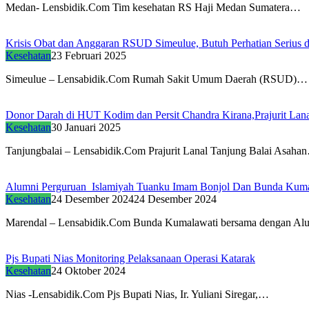
Medan- Lensbidik.Com Tim kesehatan RS Haji Medan Sumatera…
Krisis Obat dan Anggaran RSUD Simeulue, Butuh Perhatian Serius d
Kesehatan
23 Februari 2025
Simeulue – Lensabidik.Com Rumah Sakit Umum Daerah (RSUD)…
Donor Darah di HUT Kodim dan Persit Chandra Kirana,Prajurit Lana
Kesehatan
30 Januari 2025
Tanjungbalai – Lensabidik.Com Prajurit Lanal Tanjung Balai Asaha
Alumni Perguruan Islamiyah Tuanku Imam Bonjol Dan Bunda Kumalaw
Kesehatan
24 Desember 2024
24 Desember 2024
Marendal – Lensabidik.Com Bunda Kumalawati bersama dengan A
Pjs Bupati Nias Monitoring Pelaksanaan Operasi Katarak
Kesehatan
24 Oktober 2024
Nias -Lensabidik.Com Pjs Bupati Nias, Ir. Yuliani Siregar,…