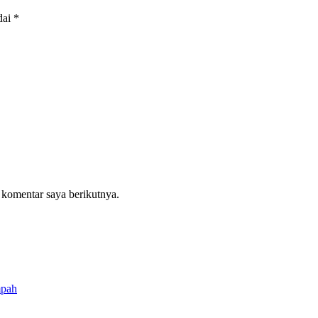
dai
*
 komentar saya berikutnya.
mpah