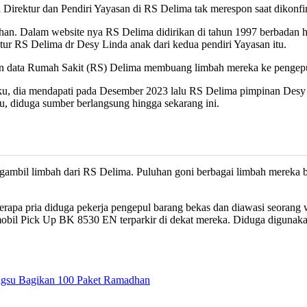
irektur dan Pendiri Yayasan di RS Delima tak merespon saat dikonfi
han. Dalam website nya RS Delima didirikan di tahun 1997 berbadan
ur RS Delima dr Desy Linda anak dari kedua pendiri Yayasan itu.
an data Rumah Sakit (RS) Delima membuang limbah mereka ke pengepu
ku, dia mendapati pada Desember 2023 lalu RS Delima pimpinan Desy 
, diduga sumber berlangsung hingga sekarang ini.
mengambil limbah dari RS Delima. Puluhan goni berbagai limbah mere
eberapa pria diduga pekerja pengepul barang bekas dan diawasi seoran
h mobil Pick Up BK 8530 EN terparkir di dekat mereka. Diduga digunaka
agsu Bagikan 100 Paket Ramadhan