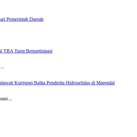
ari Pemerintah Daerah
l TBA Turut Berpartisipasi
n…
ati Kunjungi Balita Penderita Hidrosefalus di Marendal
lumni…