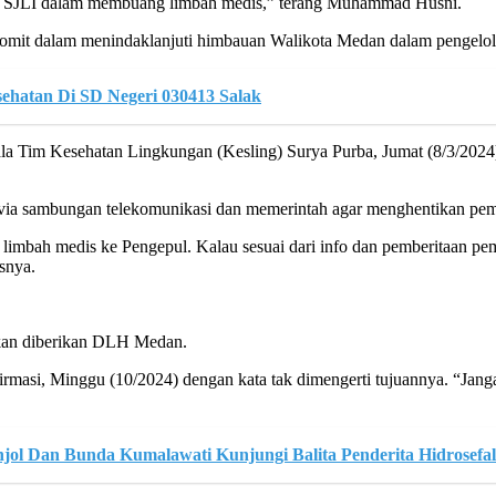
PT SJLI dalam membuang limbah medis,” terang Muhammad Husni.
it dalam menindaklanjuti himbauan Walikota Medan dalam pengelol
ehatan Di SD Negeri 030413 Salak
la Tim Kesehatan Lingkungan (Kesling) Surya Purba, Jumat (8/3/202
 via sambungan telekomunikasi dan memerintah agar menghentikan pe
mbah medis ke Pengepul. Kalau sesuai dari info dan pemberitaan pem
snya.
kan diberikan DLH Medan.
masi, Minggu (10/2024) dengan kata tak dimengerti tujuannya. “Jangan
l Dan Bunda Kumalawati Kunjungi Balita Penderita Hidrosefal