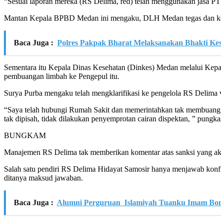
“Sesuai laporan mereka (RS Delima, red) telah menggunakan jasa 
Mantan Kepala BPBD Medan ini mengaku, DLH Medan tegas dan kom
Baca Juga :
Polres Pakpak Bharat Melaksanakan Bhakti Kes
Sementara itu Kepala Dinas Kesehatan (Dinkes) Medan melalui Kepa
pembuangan limbah ke Pengepul itu.
Surya Purba mengaku telah mengklarifikasi ke pengelola RS Delima
“Saya telah hubungi Rumah Sakit dan memerintahkan tak membuang li
tak dipisah, tidak dilakukan penyemprotan cairan dispektan, ” pungka
BUNGKAM
Manajemen RS Delima tak memberikan komentar atas sanksi yang a
Salah satu pendiri RS Delima Hidayat Samosir hanya menjawab konfir
ditanya maksud jawaban.
Baca Juga :
Alumni Perguruan Islamiyah Tuanku Imam Bonjo