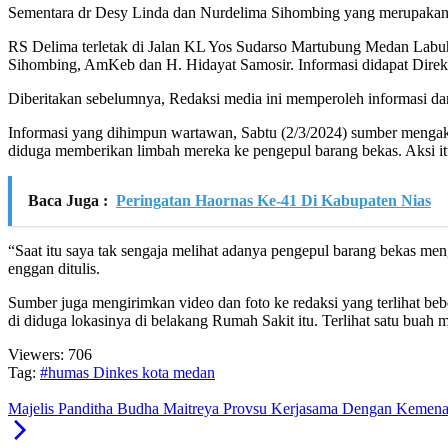
Sementara dr Desy Linda dan Nurdelima Sihombing yang merupakan D
RS Delima terletak di Jalan KL Yos Sudarso Martubung Medan Labu
Sihombing, AmKeb dan H. Hidayat Samosir. Informasi didapat Direkt
Diberitakan sebelumnya, Redaksi media ini memperoleh informasi d
Informasi yang dihimpun wartawan, Sabtu (2/3/2024) sumber menga
diduga memberikan limbah mereka ke pengepul barang bekas. Aksi itu
Baca Juga :
Peringatan Haornas Ke-41 Di Kabupaten Nias
“Saat itu saya tak sengaja melihat adanya pengepul barang bekas 
enggan ditulis.
Sumber juga mengirimkan video dan foto ke redaksi yang terlihat b
di diduga lokasinya di belakang Rumah Sakit itu. Terlihat satu bua
Viewers:
706
Tag:
#humas Dinkes kota medan
Majelis Panditha Budha Maitreya Provsu Kerjasama Dengan Kemen