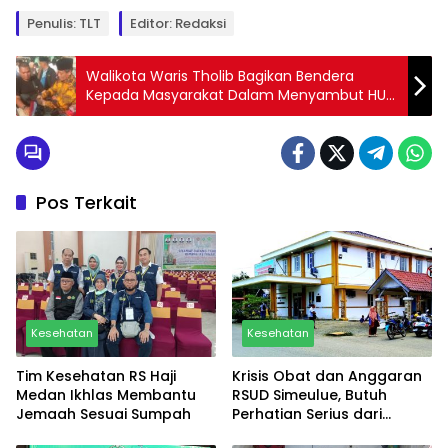
Penulis: TLT
Editor: Redaksi
Walikota Waris Tholib Bagikan Bendera
Kepada Masyarakat Dalam Menyambut HUT
RI ke 79
Pos Terkait
Kesehatan
Kesehatan
Tim Kesehatan RS Haji
Krisis Obat dan Anggaran
Medan Ikhlas Membantu
RSUD Simeulue, Butuh
Jemaah Sesuai Sumpah
Perhatian Serius dari
Pemerintah Daerah