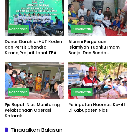
Kesehatan
Kesehatan
Donor Darah di HUT Kodim
Alumni Perguruan
dan Persit Chandra
Islamiyah Tuanku Imam
Kirana,Prajurit Lanal TBA
Bonjol Dan Bunda
Turut Berpartisipasi
Kumalawati Kunjungi Balita
Penderita Hidrosefalus di
Marendal
Kesehatan
Kesehatan
Pjs Bupati Nias Monitoring
Peringatan Haornas Ke-41
Pelaksanaan Operasi
Di Kabupaten Nias
Katarak
Tinggalkan Balasan