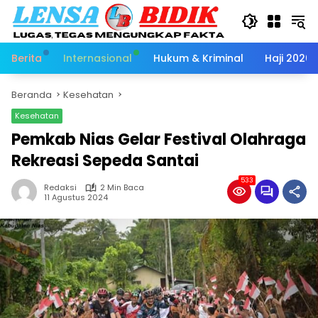
Langsung
ke
konten
Berita
Internasional
Hukum & Kriminal
Haji 2026
Beranda
Kesehatan
Kesehatan
Pemkab Nias Gelar Festival Olahraga
Rekreasi Sepeda Santai
533
Redaksi
2 Min Baca
11 Agustus 2024