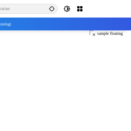
nologi
×