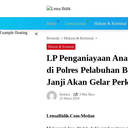
Langsung
ke
konten
Berita
Internasional
Hukum & Kriminal
×
Beranda
Hukum & Kriminal
Hukum & Kriminal
LP Penganiayaan Ana
di Polres Pelabuhan 
Janji Akan Gelar Per
Redaksi
3 Min Baca
25 Maret 2024
LensaBidik.Com-Medan