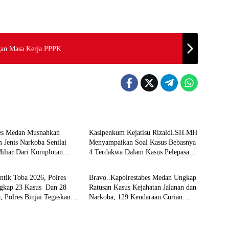
gan Masa Kerja PPPK
 Kriminal
Hukum & Kriminal
bes Medan Musnahkan
Kasipenkum Kejatisu Rizaldi.SH.MH
 Jenis Narkoba Senilai
Menyampaikan Soal Kasus Bebasnya
iliar Dari Komplotan
4 Terdakwa Dalam Kasus Pelepasan
 Kriminal
Hukum & Kriminal
Internasional
Aset Perkebunan PTPN ll JPU, Akan
Banding
ntik Toba 2026, Polres
Bravo..Kapolrestabes Medan Ungkap
ngkap 23 Kasus Dan 28
Ratusan Kasus Kejahatan Jalanan dan
, Polres Binjai Tegaskan
Narkoba, 129 Kendaraan Curian
 Perangi Narkoba Di
Berhasil Diamankan
 Hukumnya