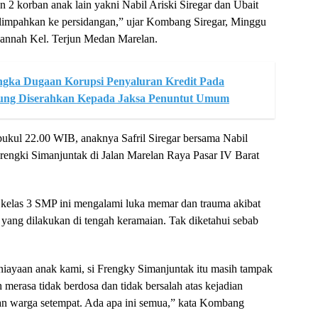
n 2 korban anak lain yakni Nabil Ariski Siregar dan Ubait
dilimpahkan ke persidangan,” ujar Kombang Siregar, Minggu
Jannah Kel. Terjun Medan Marelan.
angka Dugaan Korupsi Penyaluran Kredit Pada
ung Diserahkan Kepada Jaksa Penuntut Umum
 pukul 22.00 WIB, anaknya Safril Siregar bersama Nabil
Frengki Simanjuntak di Jalan Marelan Raya Pasar IV Barat
 kelas 3 SMP ini mengalami luka memar dan trauma akibat
yang dilakukan di tengah keramaian. Tak diketahui sebab
niayaan anak kami, si Frengky Simanjuntak itu masih tampak
erasa tidak berdosa dan tidak bersalah atas kejadian
kan warga setempat. Ada apa ini semua,” kata Kombang