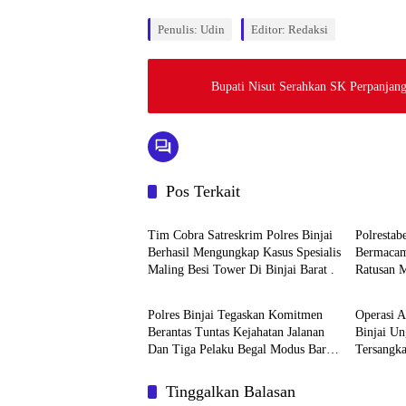
Penulis: Udin
Editor: Redaksi
Bupati Nisut Serahkan SK Perpanjan
Pos Terkait
Hukum & Kriminal
Hukum &
Tim Cobra Satreskrim Polres Binjai
Polresta
Berhasil Mengungkap Kasus Spesialis
Bermacam
Maling Besi Tower Di Binjai Barat .
Ratusan M
Hukum & Kriminal
Hukum &
Jaringan 
Polres Binjai Tegaskan Komitmen
Operasi A
Berantas Tuntas Kejahatan Jalanan
Binjai U
Dan Tiga Pelaku Begal Modus Baru
Tersangka
Berhasil Diringkus Tim Cobra
Komitmen
Wilayah
Tinggalkan Balasan