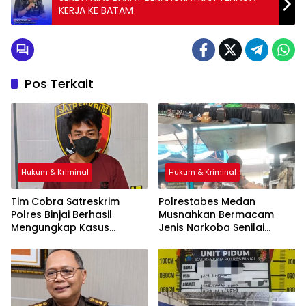
KERJA KE BATAM
Pos Terkait
Hukum & Kriminal
Hukum & Kriminal
Tim Cobra Satreskrim
Polrestabes Medan
Polres Binjai Berhasil
Musnahkan Bermacam
Mengungkap Kasus
Jenis Narkoba Senilai
Spesialis Maling Besi Tower
Ratusan Miliar Dari
Di Binjai Barat .
Komplotan Jaringan
Internasional