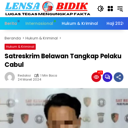
Langsung
ke
konten
Berita
Internasional
Hukum & Kriminal
Haji 2026
Beranda
Hukum & Kriminal
Hukum & Kriminal
Satreskrim Belawan Tangkap Pelaku
Cabul
471
Redaksi
1 Min Baca
24 Maret 2024