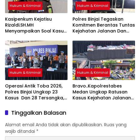
Hukum & Kriminal
Hukum & Kriminal
Kasipenkum Kejatisu
Polres Binjai Tegaskan
Rizaldi.SH.MH
Komitmen Berantas Tuntas
Menyampaikan Soal Kasus
Kejahatan Jalanan Dan
Bebasnya 4 Terdakwa
Tiga Pelaku Begal Modus
Dalam Kasus Pelepasan
Baru Berhasil Diringkus Tim
Aset Perkebunan PTPN ll
Cobra
JPU, Akan Banding
Hukum & Kriminal
Hukum & Kriminal
Operasi Antik Toba 2026,
Bravo..Kapolrestabes
Polres Binjai Ungkap 23
Medan Ungkap Ratusan
Kasus Dan 28 Tersangka,
Kasus Kejahatan Jalanan
Polres Binjai Tegaskan
dan Narkoba, 129
Komitmen Perangi
Kendaraan Curian Berhasil
Tinggalkan Balasan
Narkoba Di Wilayah
Diamankan
Hukumnya
Alamat email Anda tidak akan dipublikasikan.
Ruas yang
wajib ditandai
*