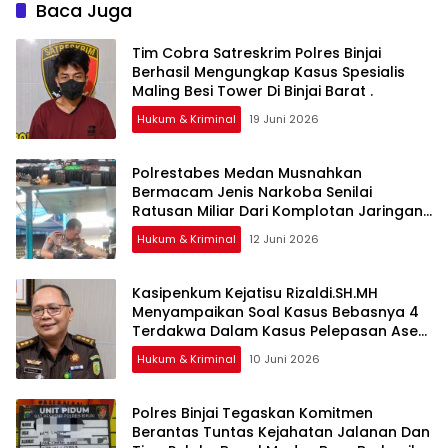
Baca Juga
Tim Cobra Satreskrim Polres Binjai
Berhasil Mengungkap Kasus Spesialis
Maling Besi Tower Di Binjai Barat .
Hukum & Kriminal
19 Juni 2026
Polrestabes Medan Musnahkan
Bermacam Jenis Narkoba Senilai
Ratusan Miliar Dari Komplotan Jaringan
Internasional
Hukum & Kriminal
12 Juni 2026
Kasipenkum Kejatisu Rizaldi.SH.MH
Menyampaikan Soal Kasus Bebasnya 4
Terdakwa Dalam Kasus Pelepasan Aset
Perkebunan PTPN ll JPU, Akan Banding
Hukum & Kriminal
10 Juni 2026
Polres Binjai Tegaskan Komitmen
Berantas Tuntas Kejahatan Jalanan Dan