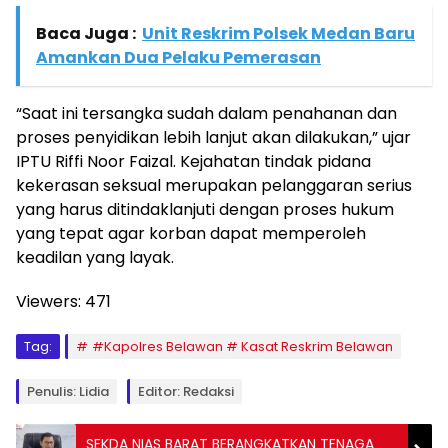
Baca Juga :
Unit Reskrim Polsek Medan Baru
Amankan Dua Pelaku Pemerasan
“Saat ini tersangka sudah dalam penahanan dan
proses penyidikan lebih lanjut akan dilakukan,” ujar
IPTU Riffi Noor Faizal. Kejahatan tindak pidana
kekerasan seksual merupakan pelanggaran serius
yang harus ditindaklanjuti dengan proses hukum
yang tepat agar korban dapat memperoleh
keadilan yang layak.
Viewers:
471
Tag:
#Kapolres Belawan # Kasat Reskrim Belawan
Penulis: Lidia
Editor: Redaksi
SEKDA NIAS BARAT BERANGKATKAN TENAGA