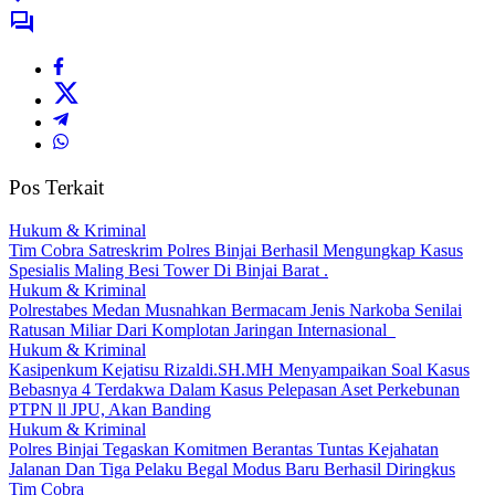
Pos Terkait
Hukum & Kriminal
Tim Cobra Satreskrim Polres Binjai Berhasil Mengungkap Kasus
Spesialis Maling Besi Tower Di Binjai Barat .
Hukum & Kriminal
Polrestabes Medan Musnahkan Bermacam Jenis Narkoba Senilai
Ratusan Miliar Dari Komplotan Jaringan Internasional
Hukum & Kriminal
Kasipenkum Kejatisu Rizaldi.SH.MH Menyampaikan Soal Kasus
Bebasnya 4 Terdakwa Dalam Kasus Pelepasan Aset Perkebunan
PTPN ll JPU, Akan Banding
Hukum & Kriminal
Polres Binjai Tegaskan Komitmen Berantas Tuntas Kejahatan
Jalanan Dan Tiga Pelaku Begal Modus Baru Berhasil Diringkus
Tim Cobra