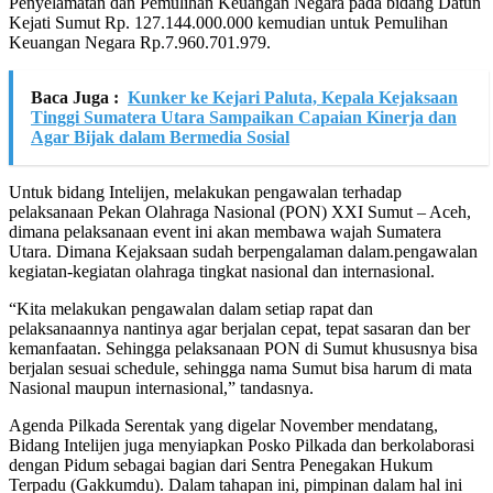
Penyelamatan dan Pemulihan Keuangan Negara pada bidang Datun
Kejati Sumut Rp. 127.144.000.000 kemudian untuk Pemulihan
Keuangan Negara Rp.7.960.701.979.
Baca Juga :
Kunker ke Kejari Paluta, Kepala Kejaksaan
Tinggi Sumatera Utara Sampaikan Capaian Kinerja dan
Agar Bijak dalam Bermedia Sosial
Untuk bidang Intelijen, melakukan pengawalan terhadap
pelaksanaan Pekan Olahraga Nasional (PON) XXI Sumut – Aceh,
dimana pelaksanaan event ini akan membawa wajah Sumatera
Utara. Dimana Kejaksaan sudah berpengalaman dalam.pengawalan
kegiatan-kegiatan olahraga tingkat nasional dan internasional.
“Kita melakukan pengawalan dalam setiap rapat dan
pelaksanaannya nantinya agar berjalan cepat, tepat sasaran dan ber
kemanfaatan. Sehingga pelaksanaan PON di Sumut khususnya bisa
berjalan sesuai schedule, sehingga nama Sumut bisa harum di mata
Nasional maupun internasional,” tandasnya.
Agenda Pilkada Serentak yang digelar November mendatang,
Bidang Intelijen juga menyiapkan Posko Pilkada dan berkolaborasi
dengan Pidum sebagai bagian dari Sentra Penegakan Hukum
Terpadu (Gakkumdu). Dalam tahapan ini, pimpinan dalam hal ini