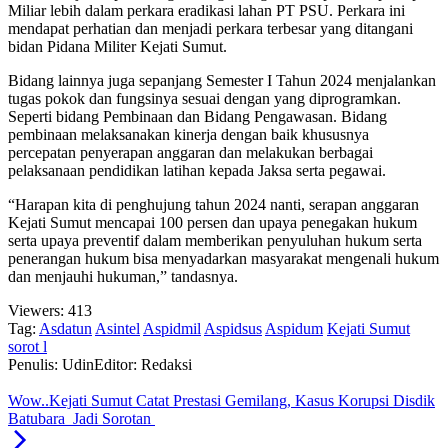
Miliar lebih dalam perkara eradikasi lahan PT PSU. Perkara ini
mendapat perhatian dan menjadi perkara terbesar yang ditangani
bidan Pidana Militer Kejati Sumut.
Bidang lainnya juga sepanjang Semester I Tahun 2024 menjalankan
tugas pokok dan fungsinya sesuai dengan yang diprogramkan.
Seperti bidang Pembinaan dan Bidang Pengawasan. Bidang
pembinaan melaksanakan kinerja dengan baik khususnya
percepatan penyerapan anggaran dan melakukan berbagai
pelaksanaan pendidikan latihan kepada Jaksa serta pegawai.
“Harapan kita di penghujung tahun 2024 nanti, serapan anggaran
Kejati Sumut mencapai 100 persen dan upaya penegakan hukum
serta upaya preventif dalam memberikan penyuluhan hukum serta
penerangan hukum bisa menyadarkan masyarakat mengenali hukum
dan menjauhi hukuman,” tandasnya.
Viewers:
413
Tag:
Asdatun
Asintel
Aspidmil
Aspidsus
Aspidum
Kejati Sumut
sorot l
Penulis: Udin
Editor: Redaksi
Wow..Kejati Sumut Catat Prestasi Gemilang, Kasus Korupsi Disdik
Batubara Jadi Sorotan