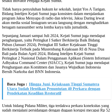
selaku inovator Penjaga Kejati Sumut.
Tidak hanya penyuluhan hukum ke sekolah, lanjut Yos A Tarigan.
Bidang Intelijen Kejati Sumut juga konsisten dalam menjalankan
program Jaksa Menyapa di radio dan televisi, Jaksa Daring lewat
akun media sosial Instagram secara langsung dengan menghadirkan
beragam narasumber serta lomba karya tulis jurnalistik.
Sepanjang Januari sampai Juli 2024, Kejati Sumut juga mendapat
penghargaan, yaitu Peringkat I Satker Berkinerja Baik Bidang
Pidsus (Januari 2024), Peringkat III Satker Kejaksaan Tinggi
Berkinerja Terbaik pada Musrenbang Kejaksaan RI di Nusa Dua
Bali pada Bulan April 2024, Bidang Intelijen Kejati Sumut
Peringkat 2 Nasional Dalam Penggunaan Aplikasi (Sistem Informasi
Adhyaksa Command Center (SIACC), Kejati Sumut juga mendapat
Penghargaan atas Komitmen dan Jasanya Wujudkan Indonesia
Bersih Narkoba dari BNN Indonesia.
Baca Juga :
Hingga Juni, Kejaksaan Tinggi Sumatera
Utara Sudah Hentikan Penuntutan 40 Perkara dengan
Pendekatan Keadilan Restoratif
Untuk bidang Pidana Militer, tiga terdakwa perkara koneksitas yang
sudah menjalani persidangan dengan dugaan korupsi mecapai Rp 52