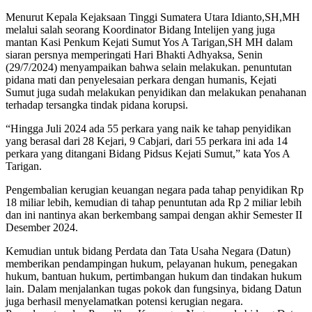
Menurut Kepala Kejaksaan Tinggi Sumatera Utara Idianto,SH,MH
melalui salah seorang Koordinator Bidang Intelijen yang juga
mantan Kasi Penkum Kejati Sumut Yos A Tarigan,SH MH dalam
siaran persnya memperingati Hari Bhakti Adhyaksa, Senin
(29/7/2024) menyampaikan bahwa selain melakukan. penuntutan
pidana mati dan penyelesaian perkara dengan humanis, Kejati
Sumut juga sudah melakukan penyidikan dan melakukan penahanan
terhadap tersangka tindak pidana korupsi.
“Hingga Juli 2024 ada 55 perkara yang naik ke tahap penyidikan
yang berasal dari 28 Kejari, 9 Cabjari, dari 55 perkara ini ada 14
perkara yang ditangani Bidang Pidsus Kejati Sumut,” kata Yos A
Tarigan.
Pengembalian kerugian keuangan negara pada tahap penyidikan Rp
18 miliar lebih, kemudian di tahap penuntutan ada Rp 2 miliar lebih
dan ini nantinya akan berkembang sampai dengan akhir Semester II
Desember 2024.
Kemudian untuk bidang Perdata dan Tata Usaha Negara (Datun)
memberikan pendampingan hukum, pelayanan hukum, penegakan
hukum, bantuan hukum, pertimbangan hukum dan tindakan hukum
lain. Dalam menjalankan tugas pokok dan fungsinya, bidang Datun
juga berhasil menyelamatkan potensi kerugian negara.