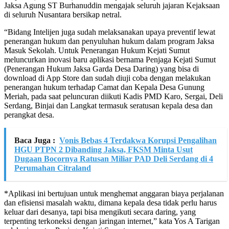
Jaksa Agung ST Burhanuddin mengajak seluruh jajaran Kejaksaan
di seluruh Nusantara bersikap netral.
“Bidang Intelijen juga sudah melaksanakan upaya preventif lewat
penerangan hukum dan penyuluhan hukum dalam program Jaksa
Masuk Sekolah. Untuk Penerangan Hukum Kejati Sumut
meluncurkan inovasi baru aplikasi bernama Penjaga Kejati Sumut
(Penerangan Hukum Jaksa Garda Desa Daring) yang bisa di
download di App Store dan sudah diuji coba dengan melakukan
penerangan hukum terhadap Camat dan Kepala Desa Gunung
Meriah, pada saat peluncuran diikuti Kadis PMD Karo, Sergai, Deli
Serdang, Binjai dan Langkat termasuk seratusan kepala desa dan
perangkat desa.
Baca Juga :
Vonis Bebas 4 Terdakwa Korupsi Pengalihan
HGU PTPN 2 Dibanding Jaksa, FKSM Minta Usut
Dugaan Bocornya Ratusan Miliar PAD Deli Serdang di 4
Perumahan Citraland
*Aplikasi ini bertujuan untuk menghemat anggaran biaya perjalanan
dan efisiensi masalah waktu, dimana kepala desa tidak perlu harus
keluar dari desanya, tapi bisa mengikuti secara daring, yang
terpenting terkoneksi dengan jaringan internet,” kata Yos A Tarigan