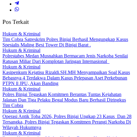
Pos Terkait
Hukum & Kriminal
Tim Cobra Satreskrim Polres Binjai Berhasil Mengungkap Kasus
Spesialis Maling Besi Tower Di Binjai Barat .
Hukum & Kriminal
Polrestabes Medan Musnahkan Bermacam Jenis Narkoba Senilai
Ratusan Miliar Dari Komplotan Jaringan Internasional
Hukum & Kriminal
Kasipenkum Kejatisu Rizaldi.SH.MH Menyampaikan Soal Kasus
Bebasnya 4 Terdakwa Dalam Kasus Pelepasan Aset Perkebunan
PTPN ll JPU, Akan Banding
Hukum & Kriminal
Polres Binjai Tegaskan Komitmen Berantas Tuntas Kejahatan
Jalanan Dan Tiga Pelaku Begal Modus Baru Berhasil Diringkus
Tim Cobra
Hukum & Kriminal
Operasi Antik Toba 2026, Polres Binjai Ungkap 23 Kasus Dan 28
Tersangka, Polres Binjai Tegaskan Komitmen Perangi Narkoba Di
Wilayah Hukumnya
Hukum & Kriminal