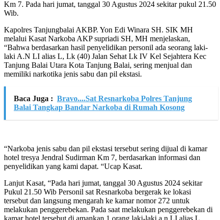
Km 7. Pada hari jumat, tanggal 30 Agustus 2024 sekitar pukul 21.50
Wib.
Kapolres Tanjungbalai AKBP. Yon Edi Winara SH. SIK MH
melalui Kasat Narkoba AKP supriadi SH, MH menjelaskan,
“Bahwa berdasarkan hasil penyelidikan personil ada seorang laki-
laki A.N LI alias L, Lk (40) Jalan Sehat Lk IV Kel Sejahtera Kec
Tanjung Balai Utara Kota Tanjung Balai, sering menjual dan
memiliki narkotika jenis sabu dan pil ekstasi.
Baca Juga :
Bravo....Sat Resnarkoba Polres Tanjung
Balai Tangkap Bandar Narkoba di Rumah Kosong
“Narkoba jenis sabu dan pil ekstasi tersebut sering dijual di kamar
hotel tresya Jendral Sudirman Km 7, berdasarkan informasi dan
penyelidikan yang kami dapat. “Ucap Kasat.
Lanjut Kasat, “Pada hari jumat, tanggal 30 Agustus 2024 sekitar
Pukul 21.50 Wib Personil sat Resnarkoba bergerak ke lokasi
tersebut dan langsung mengarah ke kamar nomor 272 untuk
melakukan penggerebekan. Pada saat melakukan penggerebekan di
kamar hotel tersebut di amankan 1 orang laki-laki a.n LI alias L.