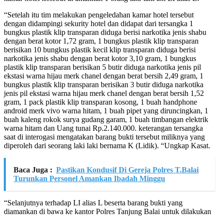
“Setelah itu tim melakukan pengeledahan kamar hotel tersebut
dengan didampingi sekurity hotel dan didapat dari tersangka 1
bungkus plastik klip transparan diduga berisi narkotika jenis shabu
dengan berat kotor 1,72 gram, 1 bungkus plastik klip transparan
berisikan 10 bungkus plastik kecil klip transparan diduga berisi
narkotika jenis shabu dengan berat kotor 3,10 gram, 1 bungkus
plastik klip transparan berisikan 5 butir diduga narkotika jenis pil
ekstasi warna hijau merk chanel dengan berat bersih 2,49 gram, 1
bungkus plastik klip transparan berisikan 3 butir diduga narkotika
jenis pil ekstasi warna hijau merk chanel dengan berat bersih 1,52
gram, 1 pack plastik klip transparan kosong, 1 buah handphone
android merk vivo warna hitam, 1 buah pipet yang diruncingkan, 1
buah kaleng rokok surya gudang garam, 1 buah timbangan elektrik
warna hitam dan Uang tunai Rp.2.140.000. keterangan tersangka
saat di interogasi mengatakan barang bukti tersebut miliknya yang
diperoleh dari seorang laki laki bernama K (Lidik). “Ungkap Kasat.
Baca Juga :
Pastikan Kondusif Di Gereja Polres T.Balai
Turunkan Personel Amankan Ibadah Minggu
“Selanjutnya terhadap LI alias L beserta barang bukti yang
diamankan di bawa ke kantor Polres Tanjung Balai untuk dilakukan