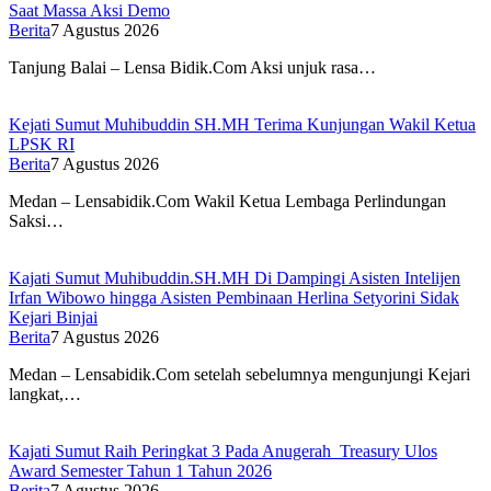
Saat Massa Aksi Demo
Berita
7 Agustus 2026
Tanjung Balai – Lensa Bidik.Com Aksi unjuk rasa…
Kejati Sumut Muhibuddin SH.MH Terima Kunjungan Wakil Ketua
LPSK RI
Berita
7 Agustus 2026
Medan – Lensabidik.Com Wakil Ketua Lembaga Perlindungan
Saksi…
Kajati Sumut Muhibuddin.SH.MH Di Dampingi Asisten Intelijen
Irfan Wibowo hingga Asisten Pembinaan Herlina Setyorini Sidak
Kejari Binjai
Berita
7 Agustus 2026
Medan – Lensabidik.Com setelah sebelumnya mengunjungi Kejari
langkat,…
Kajati Sumut Raih Peringkat 3 Pada Anugerah Treasury Ulos
Award Semester Tahun 1 Tahun 2026
Berita
7 Agustus 2026