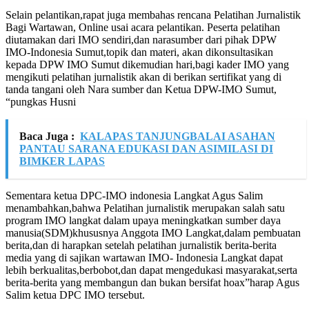
Selain pelantikan,rapat juga membahas rencana Pelatihan Jurnalistik
Bagi Wartawan, Online usai acara pelantikan. Peserta pelatihan
diutamakan dari IMO sendiri,dan narasumber dari pihak DPW
IMO-Indonesia Sumut,topik dan materi, akan dikonsultasikan
kepada DPW IMO Sumut dikemudian hari,bagi kader IMO yang
mengikuti pelatihan jurnalistik akan di berikan sertifikat yang di
tanda tangani oleh Nara sumber dan Ketua DPW-IMO Sumut,
“pungkas Husni
Baca Juga :
KALAPAS TANJUNGBALAI ASAHAN
PANTAU SARANA EDUKASI DAN ASIMILASI DI
BIMKER LAPAS
Sementara ketua DPC-IMO indonesia Langkat Agus Salim
menambahkan,bahwa Pelatihan jurnalistik merupakan salah satu
program IMO langkat dalam upaya meningkatkan sumber daya
manusia(SDM)khususnya Anggota IMO Langkat,dalam pembuatan
berita,dan di harapkan setelah pelatihan jurnalistik berita-berita
media yang di sajikan wartawan IMO- Indonesia Langkat dapat
lebih berkualitas,berbobot,dan dapat mengedukasi masyarakat,serta
berita-berita yang membangun dan bukan bersifat hoax”harap Agus
Salim ketua DPC IMO tersebut.