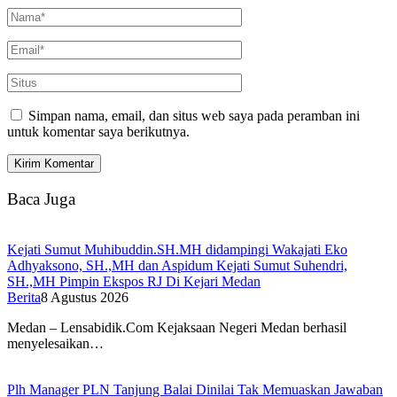
Simpan nama, email, dan situs web saya pada peramban ini
untuk komentar saya berikutnya.
Baca Juga
Kejati Sumut Muhibuddin.SH.MH didampingi Wakajati Eko
Adhyaksono, SH.,MH dan Aspidum Kejati Sumut Suhendri,
SH.,MH Pimpin Ekspos RJ Di Kejari Medan
Berita
8 Agustus 2026
Medan – Lensabidik.Com Kejaksaan Negeri Medan berhasil
menyelesaikan…
Plh Manager PLN Tanjung Balai Dinilai Tak Memuaskan Jawaban