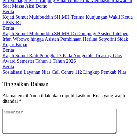
Plh Manager PLN Tanjung Balai Dinilai Tak Memuaskan Jawaban
Saat Massa Aksi Demo
Berita
Kejati Sumut Muhibuddin SH.MH Terima Kunjungan Wakil Ketua
LPSK RI
Berita
Kajati Sumut Muhibuddin.SH.MH Di Dampingi Asisten Intelijen
Irfan Wibowo hingga Asisten Pembinaan Herlina Setyorini Sidak
Kejari Binjai
Berita
Kajati Sumut Raih Peringkat 3 Pada Anugerah Treasury Ulos
Award Semester Tahun 1 Tahun 2026
Berita
Sosialisasi Layanan Nias Call Centre 112 Lingkup Pemkab Nias
Tinggalkan Balasan
Alamat email Anda tidak akan dipublikasikan.
Ruas yang wajib
ditandai
*