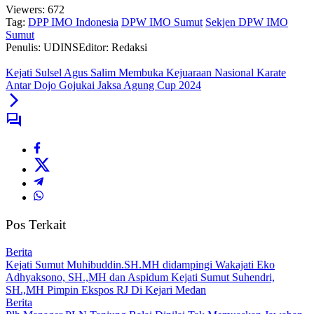
Viewers:
672
Tag:
DPP IMO Indonesia
DPW IMO Sumut
Sekjen DPW IMO
Sumut
Penulis: UDINS
Editor: Redaksi
Kejati Sulsel Agus Salim Membuka Kejuaraan Nasional Karate
Antar Dojo Gojukai Jaksa Agung Cup 2024
Pos Terkait
Berita
Kejati Sumut Muhibuddin.SH.MH didampingi Wakajati Eko
Adhyaksono, SH.,MH dan Aspidum Kejati Sumut Suhendri,
SH.,MH Pimpin Ekspos RJ Di Kejari Medan
Berita