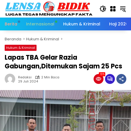
Langsung
ke
konten
Berita
Internasional
Hukum & Kriminal
Haji 2026
Beranda
Hukum & Kriminal
Hukum & Kriminal
Lapas TBA Gelar Razia
Gabungan,Ditemukan Sajam 25 Pcs
725
Redaksi
2 Min Baca
29 Juli 2024