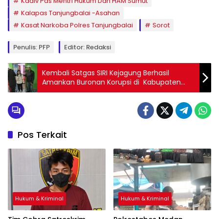
Kadiv Pas Mentri Hukum Dan HAM Sumut
Kalapas Tanjungbalai -Asahan
Kasat Narkoba Polres Tanjungbalai
Sorot
Penulis: PFP
Editor: Redaksi
Kembali Satgas SIRI Kejagung Berhasil
Amankan Buronan Korupsi di Kabupaten
Serdang Bedagai sumut
Pos Terkait
Hukum & Kriminal
Hukum & Kriminal