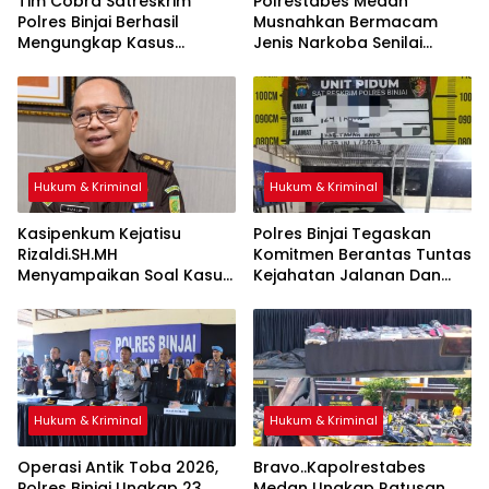
Tim Cobra Satreskrim
Polrestabes Medan
Polres Binjai Berhasil
Musnahkan Bermacam
Mengungkap Kasus
Jenis Narkoba Senilai
Spesialis Maling Besi Tower
Ratusan Miliar Dari
Di Binjai Barat .
Komplotan Jaringan
Internasional
Hukum & Kriminal
Hukum & Kriminal
Kasipenkum Kejatisu
Polres Binjai Tegaskan
Rizaldi.SH.MH
Komitmen Berantas Tuntas
Menyampaikan Soal Kasus
Kejahatan Jalanan Dan
Bebasnya 4 Terdakwa
Tiga Pelaku Begal Modus
Dalam Kasus Pelepasan
Baru Berhasil Diringkus Tim
Aset Perkebunan PTPN ll
Cobra
JPU, Akan Banding
Hukum & Kriminal
Hukum & Kriminal
Operasi Antik Toba 2026,
Bravo..Kapolrestabes
Polres Binjai Ungkap 23
Medan Ungkap Ratusan