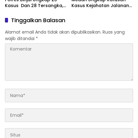
Kasus Dan 28 Tersangka,
Kasus Kejahatan Jalanan
Polres Binjai Tegaskan
dan Narkoba, 129
Komitmen Perangi
Kendaraan Curian Berhasil
Tinggalkan Balasan
Narkoba Di Wilayah
Diamankan
Hukumnya
Alamat email Anda tidak akan dipublikasikan.
Ruas yang
wajib ditandai
*