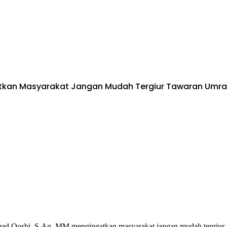
tkan Masyarakat Jangan Mudah Tergiur Tawaran Umr
d Qosbi, S.Ag, MM mengingatkan masyarakat jangan mudah tergiur ta