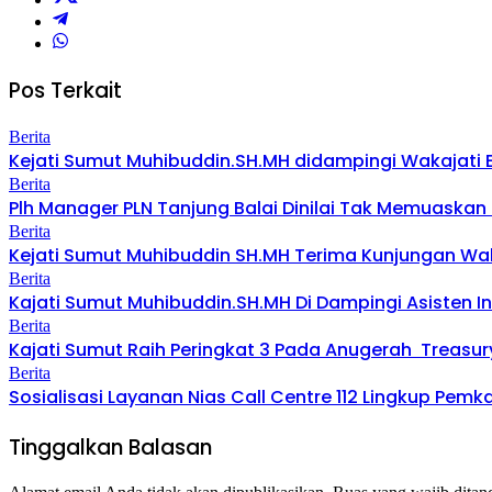
Pos Terkait
Berita
Kejati Sumut Muhibuddin.SH.MH didampingi Wakajati E
Berita
Plh Manager PLN Tanjung Balai Dinilai Tak Memuask
Berita
Kejati Sumut Muhibuddin SH.MH Terima Kunjungan Waki
Berita
Kajati Sumut Muhibuddin.SH.MH Di Dampingi Asisten Int
Berita
Kajati Sumut Raih Peringkat 3 Pada Anugerah Treasu
Berita
Sosialisasi Layanan Nias Call Centre 112 Lingkup Pemk
Tinggalkan Balasan