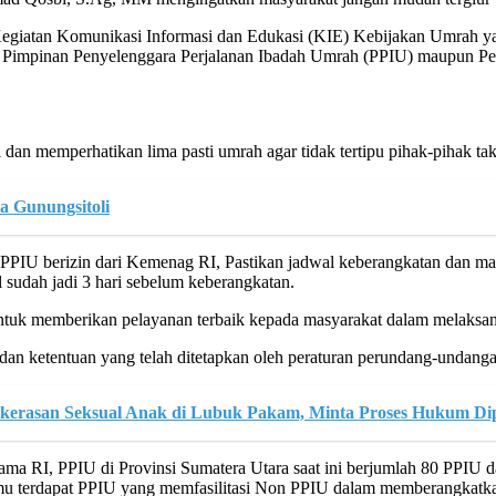
giatan Komunikasi Informasi dan Edukasi (KIE) Kebijakan Umrah ya
Pimpinan Penyelenggara Perjalanan Ibadah Umrah (PPIU) maupun Pen
 memperhatikan lima pasti umrah agar tidak tertipu pihak-pihak ta
a Gunungsitoli
n PPIU berizin dari Kemenag RI, Pastikan jadwal keberangkatan dan ma
l sudah jadi 3 hari sebelum keberangkatan.
k memberikan pelayanan terbaik kepada masyarakat dalam melaksan
dan ketentuan yang telah ditetapkan oleh peraturan perundang-undang
erasan Seksual Anak di Lubuk Pakam, Minta Proses Hukum Di
RI, PPIU di Provinsi Sumatera Utara saat ini berjumlah 80 PPIU dan 1
 terdapat PPIU yang memfasilitasi Non PPIU dalam memberangkatkan j