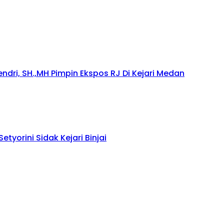
dri, SH.,MH Pimpin Ekspos RJ Di Kejari Medan
tyorini Sidak Kejari Binjai