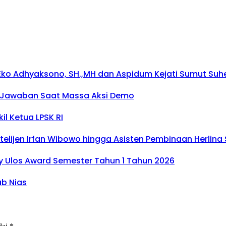
ko Adhyaksono, SH.,MH dan Aspidum Kejati Sumut Suhen
an Jawaban Saat Massa Aksi Demo
l Ketua LPSK RI
elijen Irfan Wibowo hingga Asisten Pembinaan Herlina Se
ry Ulos Award Semester Tahun 1 Tahun 2026
ab Nias