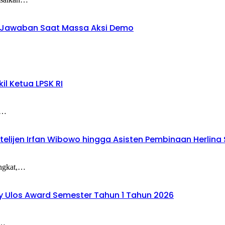
an Jawaban Saat Massa Aksi Demo
l Ketua LPSK RI
i…
elijen Irfan Wibowo hingga Asisten Pembinaan Herlina Se
angkat,…
ry Ulos Award Semester Tahun 1 Tahun 2026
l…