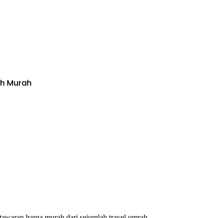
ah Murah
waran harga murah dari sejumlah travel umrah.