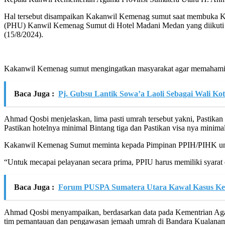
Hal tersebut disampaikan Kakanwil Kemenag sumut saat membuka Ke
(PHU) Kanwil Kemenag Sumut di Hotel Madani Medan yang diikuti 
(15/8/2024).
Kakanwil Kemenag sumut mengingatkan masyarakat agar memahami dan
Baca Juga :
Pj. Gubsu Lantik Sowa’a Laoli Sebagai Wali Kot
Ahmad Qosbi menjelaskan, lima pasti umrah tersebut yakni, Pastika
Pastikan hotelnya minimal Bintang tiga dan Pastikan visa nya minima
Kakanwil Kemenag Sumut meminta kepada Pimpinan PPIH/PIHK untu
“Untuk mecapai pelayanan secara prima, PPIU harus memiliki syarat 
Baca Juga :
Forum PUSPA Sumatera Utara Kawal Kasus Kek
Ahmad Qosbi menyampaikan, berdasarkan data pada Kementrian Agama 
tim pemantauan dan pengawasan jemaah umrah di Bandara Kualanamu