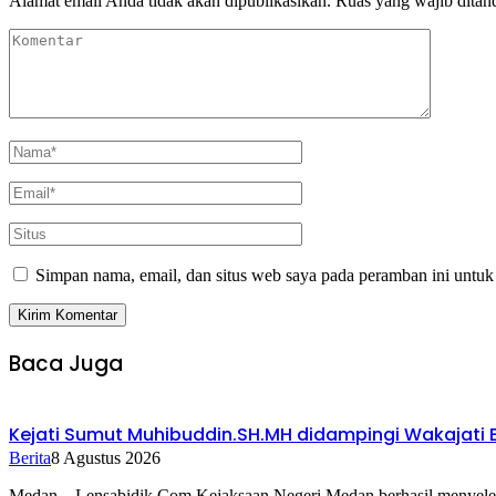
Alamat email Anda tidak akan dipublikasikan.
Ruas yang wajib ditan
Simpan nama, email, dan situs web saya pada peramban ini untuk
Baca Juga
Kejati Sumut Muhibuddin.SH.MH didampingi Wakajati E
Berita
8 Agustus 2026
Medan – Lensabidik.Com Kejaksaan Negeri Medan berhasil menyel