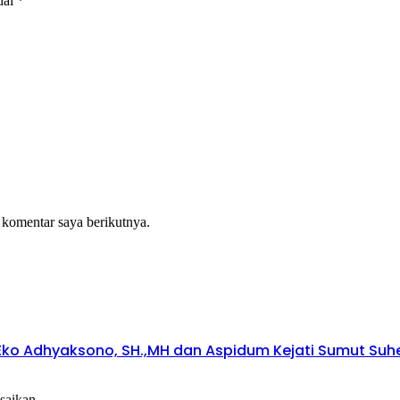
dai
*
 komentar saya berikutnya.
ko Adhyaksono, SH.,MH dan Aspidum Kejati Sumut Suhen
esaikan…