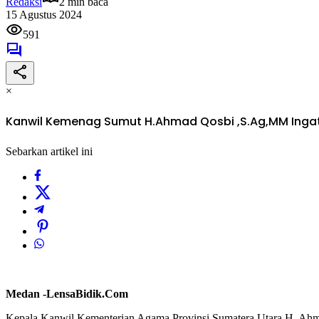
Redaksi
2 min baca
15 Agustus 2024
591
×
Kanwil Kemenag Sumut H.Ahmad Qosbi ,S.Ag,MM Inga
Sebarkan artikel ini
Medan -LensaBidik.Com
Kepala Kanwil Kementerian Agama Provinsi Sumatera Utara H. Ahma