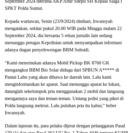
September 2024 diterima AKP Amir Sitepu SH Kepala Siaga I
SPKT Polda Sumut.
Kepada wartawan, Senin (23/9/2024) dinihari, Irwansyah
mengatakan, sekitar pukul 20.00 WIB pada Minggu malam 22
September 2024, dia bersama 5 rekan jurnalis lain sedang
menunggu petugas Kepolisian untuk menyampaikan informasi
adanya dugan penyelewengan BBM Subsidi.
“Kami menemukan adanya Mobil Pickup BK 8760 GK
mengangkut BBM Bio Solar diduga dari SPBUN A***** di
Pantai Labu yang akan dibawa ke daerah lain. Lalu kami
menginformasikan ke aparat. Saat menunggu aparat ke lokasi,
datanglah sekelompok pria menggunakan 2 mobil dan langsung
menganiaya saya dan teman-teman. Untung polisi yang piket di
Polda langsung melerai. Lalu puluhan pria itu kabur,” beber
Irwansyah.
Dalam laporan itu, para pelaku dijerat dengan pelanggaran Pasal
170 (1) dan atau Pasal 362 UU No. 1 Tahun 1946 tentang KUHP