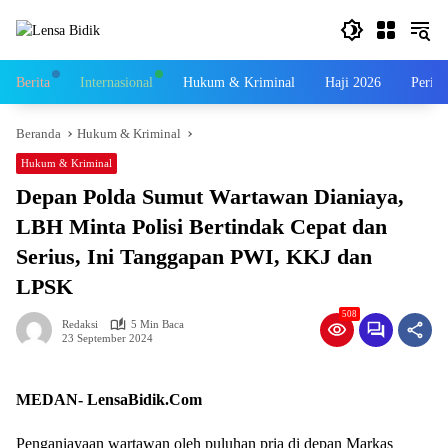
Langsung
ke
konten
Berita
Internasional
Hukum & Kriminal
Haji 2026
Perist
Beranda
Hukum & Kriminal
Hukum & Kriminal
Depan Polda Sumut Wartawan Dianiaya,
LBH Minta Polisi Bertindak Cepat dan
Serius, Ini Tanggapan PWI, KKJ dan
LPSK
508
Redaksi
5 Min Baca
23 September 2024
MEDAN- LensaBidik.Com
Penganiayaan wartawan oleh puluhan pria di depan Markas