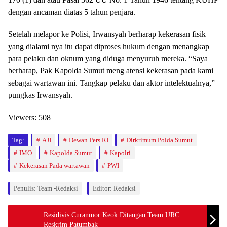
dengan ancaman diatas 5 tahun penjara.
Setelah melapor ke Polisi, Irwansyah berharap kekerasan fisik
yang dialami nya itu dapat diproses hukum dengan menangkap
para pelaku dan oknum yang diduga menyuruh mereka. “Saya
berharap, Pak Kapolda Sumut meng atensi kekerasan pada kami
sebagai wartawan ini. Tangkap pelaku dan aktor intelektualnya,”
pungkas Irwansyah.
Viewers:
508
Tag:
AJI
Dewan Pers RI
Dirkrimum Polda Sumut
IMO
Kapolda Sumut
Kapolri
Kekerasan Pada wartawan
PWI
Penulis: Team -Redaksi
Editor: Redaksi
Residivis Curanmor Keok Ditangan Team URC
Reskrim Patumbak