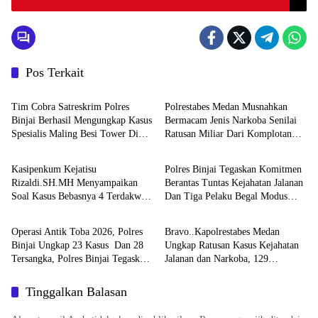
Pos Terkait
Hukum & Kriminal
Hukum & Kriminal
Tim Cobra Satreskrim Polres
Polrestabes Medan Musnahkan
Binjai Berhasil Mengungkap Kasus
Bermacam Jenis Narkoba Senilai
Spesialis Maling Besi Tower Di
Ratusan Miliar Dari Komplotan
Hukum & Kriminal
Hukum & Kriminal
Binjai Barat .
Jaringan Internasional
Kasipenkum Kejatisu
Polres Binjai Tegaskan Komitmen
Rizaldi.SH.MH Menyampaikan
Berantas Tuntas Kejahatan Jalanan
Soal Kasus Bebasnya 4 Terdakwa
Dan Tiga Pelaku Begal Modus
Hukum & Kriminal
Hukum & Kriminal
Dalam Kasus Pelepasan Aset
Baru Berhasil Diringkus Tim
Perkebunan PTPN ll JPU, Akan
Cobra
Operasi Antik Toba 2026, Polres
Bravo..Kapolrestabes Medan
Banding
Binjai Ungkap 23 Kasus Dan 28
Ungkap Ratusan Kasus Kejahatan
Tersangka, Polres Binjai Tegaskan
Jalanan dan Narkoba, 129
Komitmen Perangi Narkoba Di
Kendaraan Curian Berhasil
Wilayah Hukumnya
Diamankan
Tinggalkan Balasan