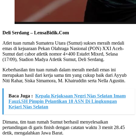
Deli Serdang – LensaBidik.Com
Atlet tuan rumah Sumatera Utara (Sumut) sukses meraih medali
emas di kejuaraan Pekan Olahraga Nasional (PON) XXI Aceh-
Sumut dari cabor atletik nomor 4×400 Estafet Mixed, Selasa
(17/09), Stadion Madya Atletik Sumut, Deli Serdang.
Keberhasilan tim tuan rumah dalam meraih medali emas ini
merupakan hasil dari kerja sama tim yang cukup baik dari Ayyub
Niti Rahar, Siska Simamora, M. Khairuddin serta Nella Agustin.
Baca Juga :
Kepala Kejaksaan Negri Nias Selatan Imam
Fauzi.SH Pimpin Pelantikan 18 ASN Di Lingkungan
Kejari Nias Selatan
Dimana, tim tuan rumah Sumut berhasil menyelesaikan
pertandingan di garis finish dengan catatan waktu 3 menit 28.45
detik, mengalahkan Jawa Barat.