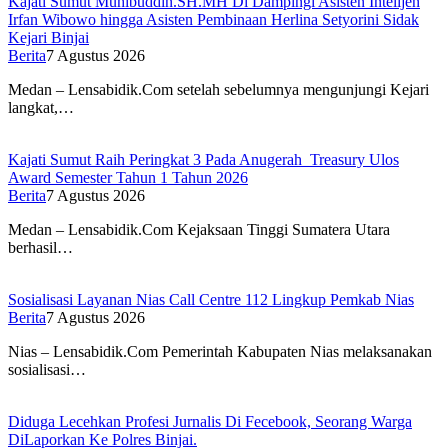
Kajati Sumut Muhibuddin.SH.MH Di Dampingi Asisten Intelijen
Irfan Wibowo hingga Asisten Pembinaan Herlina Setyorini Sidak
Kejari Binjai
Berita
7 Agustus 2026
Medan – Lensabidik.Com setelah sebelumnya mengunjungi Kejari
langkat,…
Kajati Sumut Raih Peringkat 3 Pada Anugerah Treasury Ulos
Award Semester Tahun 1 Tahun 2026
Berita
7 Agustus 2026
Medan – Lensabidik.Com Kejaksaan Tinggi Sumatera Utara
berhasil…
Sosialisasi Layanan Nias Call Centre 112 Lingkup Pemkab Nias
Berita
7 Agustus 2026
Nias – Lensabidik.Com Pemerintah Kabupaten Nias melaksanakan
sosialisasi…
Diduga Lecehkan Profesi Jurnalis Di Fecebook, Seorang Warga
DiLaporkan Ke Polres Binjai.