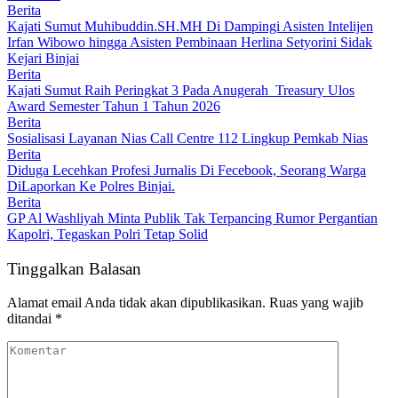
Berita
Kajati Sumut Muhibuddin.SH.MH Di Dampingi Asisten Intelijen
Irfan Wibowo hingga Asisten Pembinaan Herlina Setyorini Sidak
Kejari Binjai
Berita
Kajati Sumut Raih Peringkat 3 Pada Anugerah Treasury Ulos
Award Semester Tahun 1 Tahun 2026
Berita
Sosialisasi Layanan Nias Call Centre 112 Lingkup Pemkab Nias
Berita
Diduga Lecehkan Profesi Jurnalis Di Fecebook, Seorang Warga
DiLaporkan Ke Polres Binjai.
Berita
GP Al Washliyah Minta Publik Tak Terpancing Rumor Pergantian
Kapolri, Tegaskan Polri Tetap Solid
Tinggalkan Balasan
Alamat email Anda tidak akan dipublikasikan.
Ruas yang wajib
ditandai
*