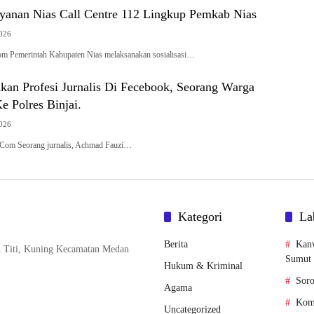
Layanan Nias Call Centre 112 Lingkup Pemkab Nias
2026
om Pemerintah Kabupaten Nias melaksanakan sosialisasi…
kan Profesi Jurnalis Di Fecebook, Seorang Warga
 Polres Binjai.
2026
k.Com Seorang jurnalis, Achmad Fauzi…
Kategori
La
Berita
Kan
n Titi, Kuning Kecamatan Medan
Sumut
Hukum & Kriminal
Soro
Agama
Komi
Uncategorized