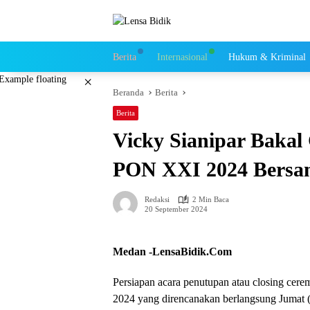
Langsung
ke
konten
Berita
Internasional
Hukum & Kriminal
×
Beranda
Berita
Berita
Vicky Sianipar Baka
PON XXI 2024 Bersa
Redaksi
2 Min Baca
20 September 2024
Medan -LensaBidik.Com
Persiapan acara penutupan atau closing c
2024 yang direncanakan berlangsung Jumat (