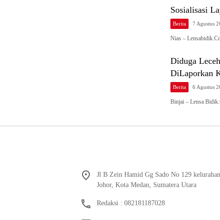
Sosialisasi 
Berita
7 Agustus 
Nias – Lensabidik.C
Diduga Leceh
DiLaporkan Ke
Berita
6 Agustus 
Binjai – Lensa Bidi
Jl B Zein Hamid Gg Sado No 129 keluraha
Johor, Kota Medan, Sumatera Utara
Redaksi : 082181187028