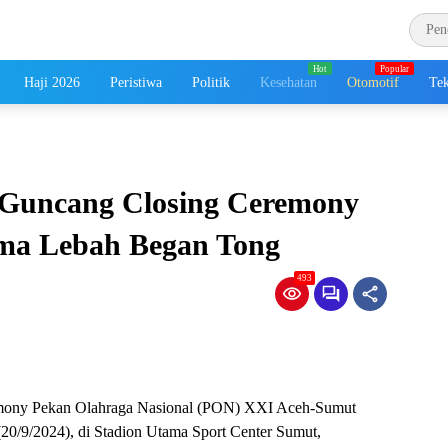
Haji 2026
Peristiwa
Politik
Kesehatan
Otomotif
Tek
l Guncang Closing Ceremony
ma Lebah Began Tong
493
eremony Pekan Olahraga Nasional (PON) XXI Aceh-Sumut
20/9/2024), di Stadion Utama Sport Center Sumut,