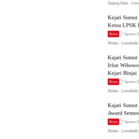
Tanjung Balai – Len
Kejati Sumu
Ketua LPSK 
Berita
7 Agustus 
Medan – Lensabidik
Kajati Sumut
Irfan Wibowo
Kejari Binjai
Berita
7 Agustus 
Medan – Lensabidik.
Kajati Sumut
Award Semest
Berita
7 Agustus 
Medan – Lensabidik.