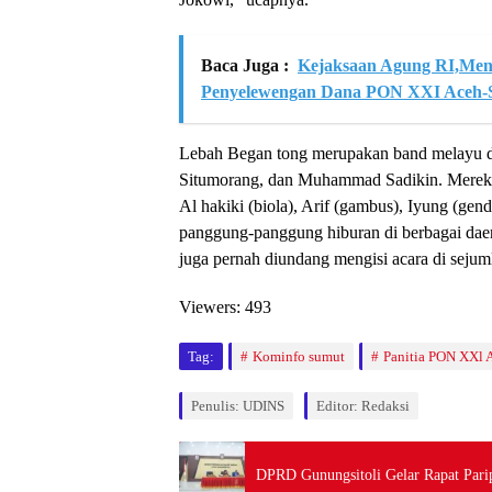
Baca Juga :
Kejaksaan Agung RI,Men
Penyelewengan Dana PON XXI Aceh-
Lebah Began tong merupakan band melayu den
Situmorang, dan Muhammad Sadikin. Merek
Al hakiki (biola), Arif (gambus), Iyung (ge
panggung-panggung hiburan di berbagai daera
juga pernah diundang mengisi acara di sejumla
Viewers:
493
Tag:
Kominfo sumut
Panitia PON XXl 
Penulis: UDINS
Editor: Redaksi
DPRD Gunungsitoli Gelar Rapat Pari