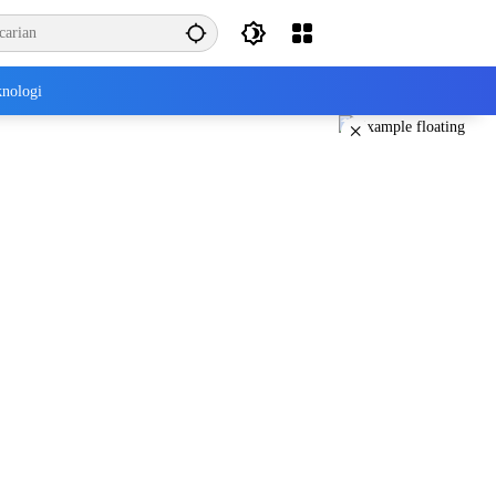
nologi
×