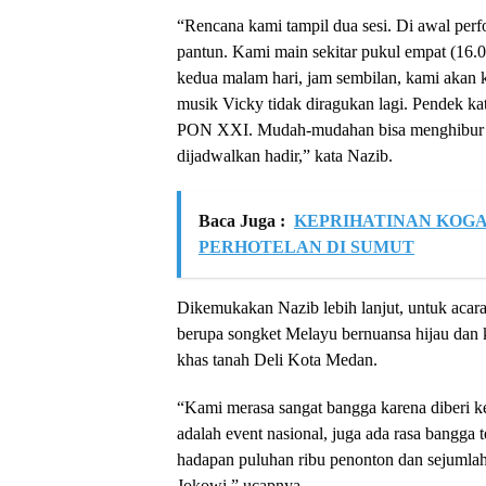
“Rencana kami tampil dua sesi. Di awal perf
pantun. Kami main sekitar pukul empat (16.0
kedua malam hari, jam sembilan, kami akan k
musik Vicky tidak diragukan lagi. Pendek k
PON XXI. Mudah-mudahan bisa menghibur p
dijadwalkan hadir,” kata Nazib.
Baca Juga :
KEPRIHATINAN KOGA
PERHOTELAN DI SUMUT
Dikemukakan Nazib lebih lanjut, untuk aca
berupa songket Melayu bernuansa hijau dan
khas tanah Deli Kota Medan.
“Kami merasa sangat bangga karena diberi ke
adalah event nasional, juga ada rasa bangga 
hadapan puluhan ribu penonton dan sejumlah
Jokowi,” ucapnya.