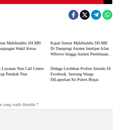
Berita
umut Muhibuddin SH.MH
Kajati Sumut Muhibuddin.SH.MH
unjungan Wakil Ketua
Di Dampingi Asisten Intelijen Irfan
Wibowo hingga Asisten Pembinaan
Berita
Herlina Setyorini Sidak Kejari Binjai
si Layanan Nias Call Centre
Diduga Lecehkan Profesi Jurnalis Di
kup Pemkab Nias
Fecebook, Seorang Warga
DiLaporkan Ke Polres Binjai.
s yang wajib ditandai
*