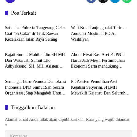
Pos Terkait
Berita
Berita
Satlantas Polresta Tangerang Gelar
Wali Kota Tanjungbalai Terima
Giat “Si Caka” di Titik Rawan
Audiensi Muslimat PD Al
Kecelakaan Jalan Raya Serang
Washliyah
Berita
Berita
Kajati Sumut Muhibuddin.SH.MH
Abdul Rivai Ras: Aset PTPN I
Dan Waka Jati Sumut Eko
Harus Jadi Mesin Pertumbuhan
Adhyaksono, SH.,MH, Asisten
Ekonomi Serta mendukung
Berita
Berita
Pembinaan Herlina setyorini dan
Ketahanan Pangan Nasional
Asintel Irfan Wibowo,Sidak Kajari
Semangat Baru Pemuda Demokrasi
Plt Asisten Pemulihan Aset
Medan
Indonesia DPD Sumut,Sah Secara
Kejatisu Setyorini.SH.MH
Organisasi ,Siap Mengabdi Untuk
Mewakili Kajatisu Dan Seluruh
Rakyat Dan Indonesia
Kepala Seksi Pemulihan Aset
Kejari Se Sumut Mengikuti FGD
Tinggalkan Balasan
Bersama Kepala Pemulihan Aset
Kejagung RI
Alamat email Anda tidak akan dipublikasikan.
Ruas yang wajib ditandai
*