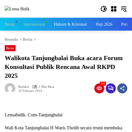
Langsung
ke
konten
Berita
Internasional
Hukum & Kriminal
Haji 2026
Perist
Beranda
Berita
Berita
Walikota Tanjungbalai Buka acara Forum
Konsultasi Publik Rencana Awal RKPD
2025
503
Redaksi
1 Min Baca
20 Februari 2024
Lensabidik. Com-Tanjungbalai
Wali Kota Tanjungbalai H Waris Tholib secara resmi membuka