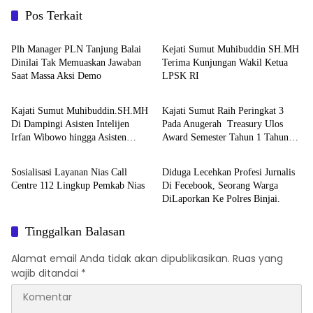
Pos Terkait
Berita
Berita
Plh Manager PLN Tanjung Balai
Kejati Sumut Muhibuddin SH.MH
Dinilai Tak Memuaskan Jawaban
Terima Kunjungan Wakil Ketua
Saat Massa Aksi Demo
LPSK RI
Berita
Berita
Kajati Sumut Muhibuddin.SH.MH
Kajati Sumut Raih Peringkat 3
Di Dampingi Asisten Intelijen
Pada Anugerah Treasury Ulos
Irfan Wibowo hingga Asisten
Award Semester Tahun 1 Tahun
Berita
Berita
Pembinaan Herlina Setyorini Sidak
2026
Kejari Binjai
Sosialisasi Layanan Nias Call
Diduga Lecehkan Profesi Jurnalis
Centre 112 Lingkup Pemkab Nias
Di Fecebook, Seorang Warga
DiLaporkan Ke Polres Binjai.
Tinggalkan Balasan
Alamat email Anda tidak akan dipublikasikan.
Ruas yang
wajib ditandai
*