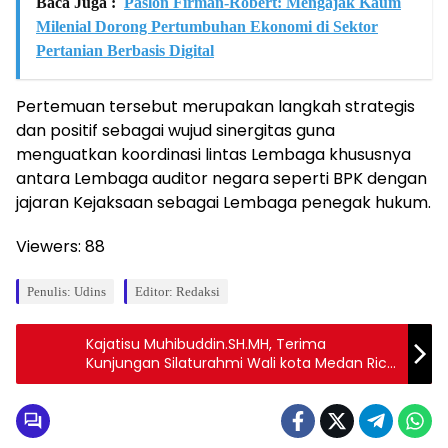
Baca Juga :
Paslon Firman-Robert: Mengajak Kaum
Milenial Dorong Pertumbuhan Ekonomi di Sektor
Pertanian Berbasis Digital
Pertemuan tersebut merupakan langkah strategis
dan positif sebagai wujud sinergitas guna
menguatkan koordinasi lintas Lembaga khususnya
antara Lembaga auditor negara seperti BPK dengan
jajaran Kejaksaan sebagai Lembaga penegak hukum.
Viewers:
88
Penulis: Udins
Editor: Redaksi
Kajatisu Muhibuddin.SH.MH, Terima
Kunjungan Silaturahmi Wali kota Medan Rico
Waas, Memperkuat Koordinasi Pemko
Medan Dengan Jajaran Kejaksaan