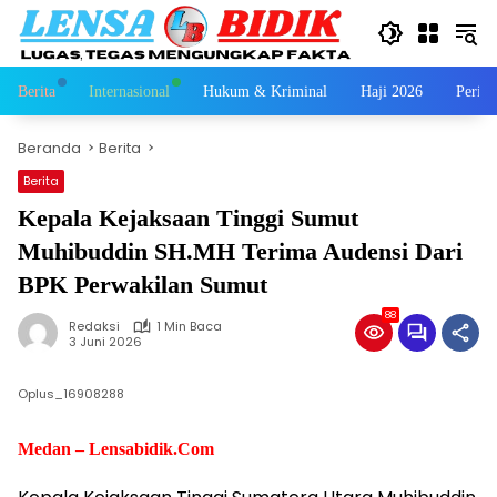
Langsung
ke
konten
Berita
Internasional
Hukum & Kriminal
Haji 2026
Perist
Beranda
Berita
Berita
Kepala Kejaksaan Tinggi Sumut
Muhibuddin SH.MH Terima Audensi Dari
BPK Perwakilan Sumut
88
Redaksi
1 Min Baca
3 Juni 2026
Oplus_16908288
Medan – Lensabidik.Com