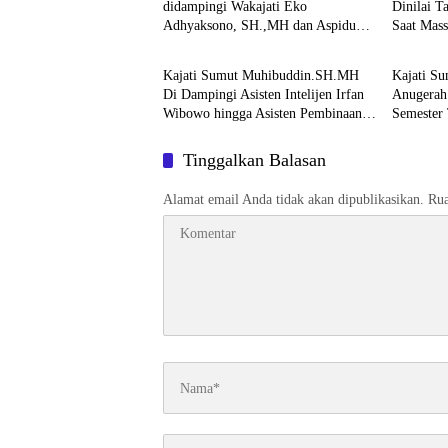
didampingi Wakajati Eko
Dinilai 
Adhyaksono, SH.,MH dan Aspidum
Saat Mas
Berita
Berita
Kejati Sumut Suhendri, SH.,MH
Pimpin Ekspos RJ Di Kejari Medan
Kajati Sumut Muhibuddin.SH.MH
Kajati Su
Di Dampingi Asisten Intelijen Irfan
Anugerah
Wibowo hingga Asisten Pembinaan
Semester
Herlina Setyorini Sidak Kejari Binjai
Tinggalkan Balasan
Alamat email Anda tidak akan dipublikasikan.
Rua