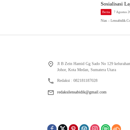
Sosialisasi 
Berita
7 Agustus 
Nias – Lensabidik.C
Jl B Zein Hamid Gg Sado No 129 keluraha
Johor, Kota Medan, Sumatera Utara
Redaksi : 082181187028
redaksilensabidik@gmail.com