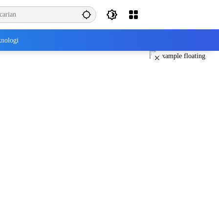
nologi
×