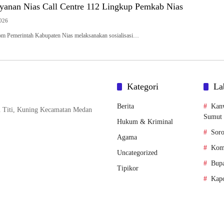
Layanan Nias Call Centre 112 Lingkup Pemkab Nias
2026
om Pemerintah Kabupaten Nias melaksanakan sosialisasi…
Kategori
La
Berita
Kan
n Titi, Kuning Kecamatan Medan
Sumut
Hukum & Kriminal
Soro
Agama
Komi
Uncategorized
Bupa
Tipikor
Kapo