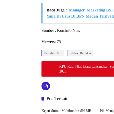
Baca Juga :
Manager Marketing BSI
Yang Di Urus Di BPN Medan Ternyata
Sumber : Kominfo Nias
Viewers:
75
Penulis: TLT
Editor: Redaksi
KPU Kab. Nias Utara Laksanakan Sosia
2026
Pos Terkait
Berita
Berita
Kejati Sumut Muhibuddin.SH.MH
Plh Mana