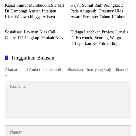
Kajati Sumut Muhibuddin.SH.MH
Kajati Sumut Raih Peringkat 3
Di Dampingi Asisten Intelijen
Pada Anugerah Treasury Ulos
Irfan Wibowo hingga Asisten
Award Semester Tahun 1 Tahun
Berita
Berita
Pembinaan Herlina Setyorini Sidak
2026
Kejari Binjai
Sosialisasi Layanan Nias Call
Diduga Lecehkan Profesi Jurnalis
Centre 112 Lingkup Pemkab Nias
Di Fecebook, Seorang Warga
DiLaporkan Ke Polres Binjai.
Tinggalkan Balasan
Alamat email Anda tidak akan dipublikasikan.
Ruas yang wajib ditandai
*