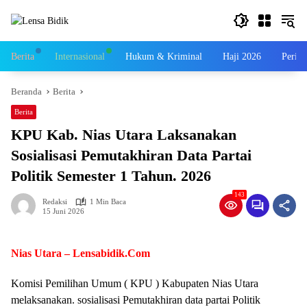
Langsung
ke
konten
Berita
Internasional
Hukum & Kriminal
Haji 2026
Perist
Beranda
Berita
Berita
KPU Kab. Nias Utara Laksanakan
Sosialisasi Pemutakhiran Data Partai
Politik Semester 1 Tahun. 2026
143
Redaksi
1 Min Baca
15 Juni 2026
Nias Utara – Lensabidik.Com
Komisi Pemilihan Umum ( KPU ) Kabupaten Nias Utara
melaksanakan. sosialisasi Pemutakhiran data partai Politik