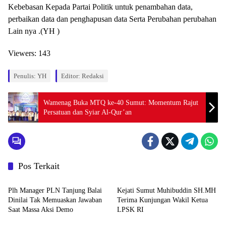
Kebebasan Kepada Partai Politik untuk penambahan data,
perbaikan data dan penghapusan data Serta Perubahan perubahan
Lain nya .(YH )
Viewers:
143
Penulis: YH
Editor: Redaksi
Wamenag Buka MTQ ke-40 Sumut: Momentum Rajut
Persatuan dan Syiar Al-Qur’an
Pos Terkait
Berita
Berita
Plh Manager PLN Tanjung Balai
Kejati Sumut Muhibuddin SH.MH
Dinilai Tak Memuaskan Jawaban
Terima Kunjungan Wakil Ketua
Saat Massa Aksi Demo
LPSK RI
Berita
Berita