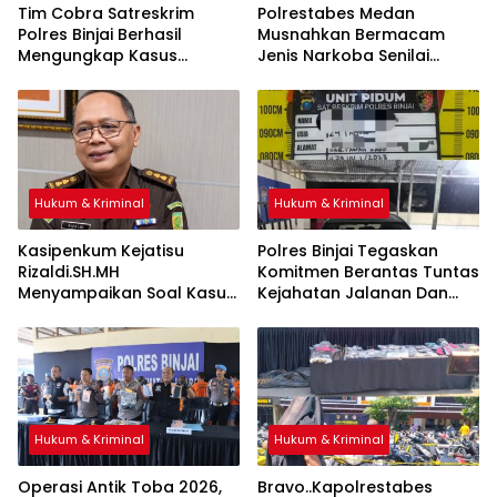
Tim Cobra Satreskrim
Polrestabes Medan
Polres Binjai Berhasil
Musnahkan Bermacam
Mengungkap Kasus
Jenis Narkoba Senilai
Spesialis Maling Besi Tower
Ratusan Miliar Dari
Di Binjai Barat .
Komplotan Jaringan
Internasional
Hukum & Kriminal
Hukum & Kriminal
Kasipenkum Kejatisu
Polres Binjai Tegaskan
Rizaldi.SH.MH
Komitmen Berantas Tuntas
Menyampaikan Soal Kasus
Kejahatan Jalanan Dan
Bebasnya 4 Terdakwa
Tiga Pelaku Begal Modus
Dalam Kasus Pelepasan
Baru Berhasil Diringkus Tim
Aset Perkebunan PTPN ll
Cobra
JPU, Akan Banding
Hukum & Kriminal
Hukum & Kriminal
Operasi Antik Toba 2026,
Bravo..Kapolrestabes