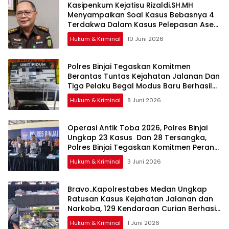
Kasipenkum Kejatisu Rizaldi.SH.MH
Menyampaikan Soal Kasus Bebasnya 4
Terdakwa Dalam Kasus Pelepasan Aset
Perkebunan PTPN ll JPU, Akan Banding
Hukum & Kriminal
10 Juni 2026
Polres Binjai Tegaskan Komitmen
Berantas Tuntas Kejahatan Jalanan Dan
Tiga Pelaku Begal Modus Baru Berhasil
Diringkus Tim Cobra
Hukum & Kriminal
8 Juni 2026
Operasi Antik Toba 2026, Polres Binjai
Ungkap 23 Kasus Dan 28 Tersangka,
Polres Binjai Tegaskan Komitmen Perangi
Narkoba Di Wilayah Hukumnya
Hukum & Kriminal
3 Juni 2026
Bravo..Kapolrestabes Medan Ungkap
Ratusan Kasus Kejahatan Jalanan dan
Narkoba, 129 Kendaraan Curian Berhasil
Diamankan
Hukum & Kriminal
1 Juni 2026