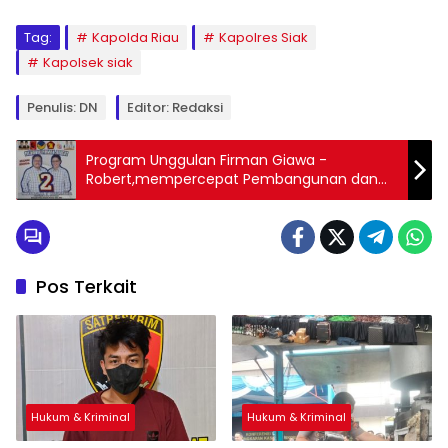
Tag:
Kapolda Riau
Kapolres Siak
Kapolsek siak
Penulis: DN
Editor: Redaksi
Program Unggulan Firman Giawa -
Robert,mempercepat Pembangunan dan
infrastruktur serta Beasiswa Bagi Anak
Prestasi
Pos Terkait
Hukum & Kriminal
Hukum & Kriminal