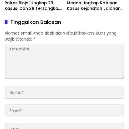
Polres Binjai Ungkap 23
Medan Ungkap Ratusan
Kasus Dan 28 Tersangka,
Kasus Kejahatan Jalanan
Polres Binjai Tegaskan
dan Narkoba, 129
Komitmen Perangi
Kendaraan Curian Berhasil
Tinggalkan Balasan
Narkoba Di Wilayah
Diamankan
Hukumnya
Alamat email Anda tidak akan dipublikasikan.
Ruas yang
wajib ditandai
*