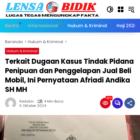
Langsung
ke
konten
Berita
Internasional
Hukum & Kriminal
Haji 2026
Beranda
Hukum & Kriminal
Hukum & Kriminal
Terkait Dugaan Kasus Tindak Pidana
Penipuan dan Penggelapan Jual Beli
Mobil, Ini Pernyataan Afriadi Andika
SH MH
825
Redaksi
4 Min Baca
5 Oktober 2024