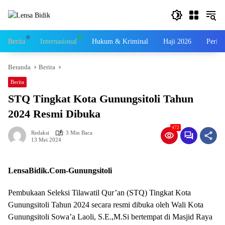
Langsung
ke
konten
Berita
Internasional
Hukum & Kriminal
Haji 2026
Perist
Beranda
Berita
Berita
STQ Tingkat Kota Gunungsitoli Tahun
2024 Resmi Dibuka
472
Redaksi
3 Min Baca
13 Mei 2024
LensaBidik.Com-Gunungsitoli
Pembukaan Seleksi Tilawatil Qur’an (STQ) Tingkat Kota
Gunungsitoli Tahun 2024 secara resmi dibuka oleh Wali Kota
Gunungsitoli Sowa’a Laoli, S.E.,M.Si bertempat di Masjid Raya