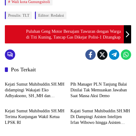
Wali kota Gunungsitoli
Penulis: TLT
Editor: Redaksi
Puluhan Geng Motor Bersajam Tawuran dengan Warga
di Titi Kuning, Tancap Gas Dikejar Polisi-1 Ditangkap
Pos Terkait
Berita
Berita
Kejati Sumut Muhibuddin.SH.MH
Plh Manager PLN Tanjung Balai
didampingi Wakajati Eko
Dinilai Tak Memuaskan Jawaban
Adhyaksono, SH.,MH dan
Saat Massa Aksi Demo
Berita
Berita
Aspidum Kejati Sumut Suhendri,
SH.,MH Pimpin Ekspos RJ Di
Kejati Sumut Muhibuddin SH.MH
Kajati Sumut Muhibuddin.SH.MH
Kejari Medan
Terima Kunjungan Wakil Ketua
Di Dampingi Asisten Intelijen
LPSK RI
Irfan Wibowo hingga Asisten
Berita
Berita
Pembinaan Herlina Setyorini Sidak
Kejari Binjai