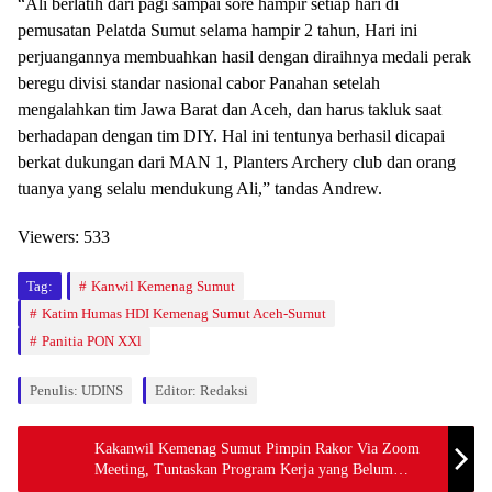
“Ali berlatih dari pagi sampai sore hampir setiap hari di
pemusatan Pelatda Sumut selama hampir 2 tahun, Hari ini
perjuangannya membuahkan hasil dengan diraihnya medali perak
beregu divisi standar nasional cabor Panahan setelah
mengalahkan tim Jawa Barat dan Aceh, dan harus takluk saat
berhadapan dengan tim DIY. Hal ini tentunya berhasil dicapai
berkat dukungan dari MAN 1, Planters Archery club dan orang
tuanya yang selalu mendukung Ali,” tandas Andrew.
Viewers:
533
Tag:
Kanwil Kemenag Sumut
Katim Humas HDI Kemenag Sumut Aceh-Sumut
Panitia PON XXl
Penulis: UDINS
Editor: Redaksi
Kakanwil Kemenag Sumut Pimpin Rakor Via Zoom
Meeting, Tuntaskan Program Kerja yang Belum
Terselesaikan