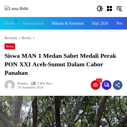
Langsung
ke
konten
Berita
Internasional
Hukum & Kriminal
Haji 2026
Perist
Beranda
Berita
Berita
Siswa MAN 1 Medan Sabet Medali Perak
PON XXI Aceh-Sumut Dalam Cabor
Panahan
533
Redaksi
3 Min Baca
19 September 2024