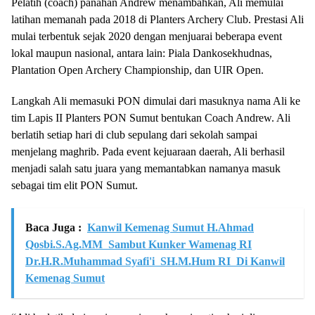
Pelatih (coach) panahan Andrew menambahkan, Ali memulai
latihan memanah pada 2018 di Planters Archery Club. Prestasi Ali
mulai terbentuk sejak 2020 dengan menjuarai beberapa event
lokal maupun nasional, antara lain: Piala Dankosekhudnas,
Plantation Open Archery Championship, dan UIR Open.
Langkah Ali memasuki PON dimulai dari masuknya nama Ali ke
tim Lapis II Planters PON Sumut bentukan Coach Andrew. Ali
berlatih setiap hari di club sepulang dari sekolah sampai
menjelang maghrib. Pada event kejuaraan daerah, Ali berhasil
menjadi salah satu juara yang memantabkan namanya masuk
sebagai tim elit PON Sumut.
Baca Juga :
Kanwil Kemenag Sumut H.Ahmad
Qosbi.S.Ag.MM Sambut Kunker Wamenag RI
Dr.H.R.Muhammad Syafi'i SH.M.Hum RI Di Kanwil
Kemenag Sumut