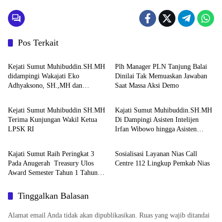
Pos Terkait
Berita
Berita
Kejati Sumut Muhibuddin.SH.MH
Plh Manager PLN Tanjung Balai
didampingi Wakajati Eko
Dinilai Tak Memuaskan Jawaban
Adhyaksono, SH.,MH dan
Saat Massa Aksi Demo
Berita
Berita
Aspidum Kejati Sumut Suhendri,
SH.,MH Pimpin Ekspos RJ Di
Kejati Sumut Muhibuddin SH.MH
Kajati Sumut Muhibuddin.SH.MH
Kejari Medan
Terima Kunjungan Wakil Ketua
Di Dampingi Asisten Intelijen
LPSK RI
Irfan Wibowo hingga Asisten
Berita
Berita
Pembinaan Herlina Setyorini Sidak
Kejari Binjai
Kajati Sumut Raih Peringkat 3
Sosialisasi Layanan Nias Call
Pada Anugerah Treasury Ulos
Centre 112 Lingkup Pemkab Nias
Award Semester Tahun 1 Tahun
2026
Tinggalkan Balasan
Alamat email Anda tidak akan dipublikasikan.
Ruas yang wajib ditandai