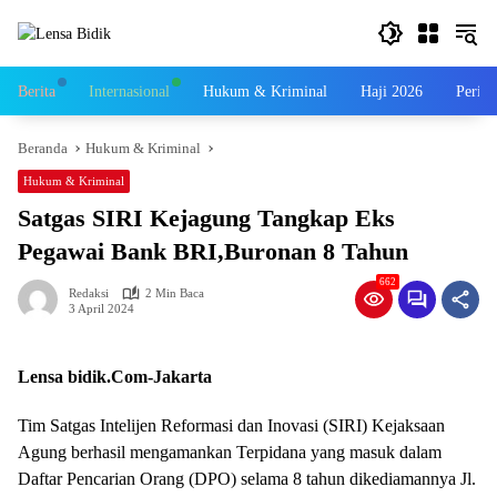
Langsung
ke
konten
Berita
Internasional
Hukum & Kriminal
Haji 2026
Perist
Beranda
Hukum & Kriminal
Hukum & Kriminal
Satgas SIRI Kejagung Tangkap Eks
Pegawai Bank BRI,Buronan 8 Tahun
662
Redaksi
2 Min Baca
3 April 2024
Lensa bidik.Com-Jakarta
Tim Satgas Intelijen Reformasi dan Inovasi (SIRI) Kejaksaan
Agung berhasil mengamankan Terpidana yang masuk dalam
Daftar Pencarian Orang (DPO) selama 8 tahun dikediamannya Jl.