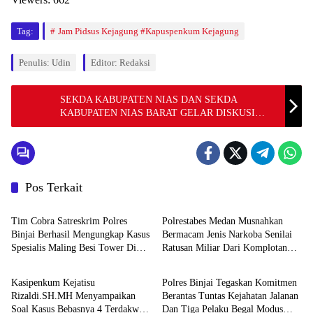
Tag:
Jam Pidsus Kejagung #Kapuspenkum Kejagung
Penulis: Udin
Editor: Redaksi
SEKDA KABUPATEN NIAS DAN SEKDA
KABUPATEN NIAS BARAT GELAR DISKUSI
BERSAMA
Pos Terkait
Hukum & Kriminal
Hukum & Kriminal
Tim Cobra Satreskrim Polres
Polrestabes Medan Musnahkan
Binjai Berhasil Mengungkap Kasus
Bermacam Jenis Narkoba Senilai
Spesialis Maling Besi Tower Di
Ratusan Miliar Dari Komplotan
Hukum & Kriminal
Hukum & Kriminal
Binjai Barat .
Jaringan Internasional
Kasipenkum Kejatisu
Polres Binjai Tegaskan Komitmen
Rizaldi.SH.MH Menyampaikan
Berantas Tuntas Kejahatan Jalanan
Soal Kasus Bebasnya 4 Terdakwa
Dan Tiga Pelaku Begal Modus