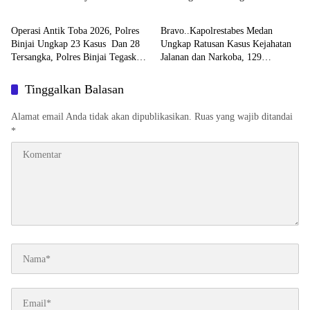
Hukum & Kriminal
Hukum & Kriminal
Dalam Kasus Pelepasan Aset
Baru Berhasil Diringkus Tim
Perkebunan PTPN ll JPU, Akan
Cobra
Operasi Antik Toba 2026, Polres
Bravo..Kapolrestabes Medan
Banding
Binjai Ungkap 23 Kasus Dan 28
Ungkap Ratusan Kasus Kejahatan
Tersangka, Polres Binjai Tegaskan
Jalanan dan Narkoba, 129
Komitmen Perangi Narkoba Di
Kendaraan Curian Berhasil
Wilayah Hukumnya
Diamankan
Tinggalkan Balasan
Alamat email Anda tidak akan dipublikasikan.
Ruas yang wajib ditandai
*