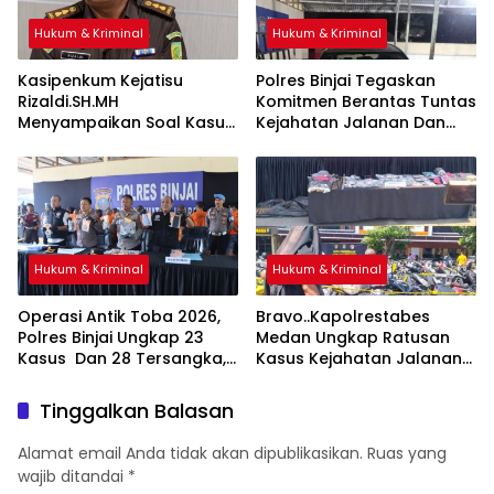
Hukum & Kriminal
Hukum & Kriminal
Kasipenkum Kejatisu
Polres Binjai Tegaskan
Rizaldi.SH.MH
Komitmen Berantas Tuntas
Menyampaikan Soal Kasus
Kejahatan Jalanan Dan
Bebasnya 4 Terdakwa
Tiga Pelaku Begal Modus
Dalam Kasus Pelepasan
Baru Berhasil Diringkus Tim
Aset Perkebunan PTPN ll
Cobra
JPU, Akan Banding
Hukum & Kriminal
Hukum & Kriminal
Operasi Antik Toba 2026,
Bravo..Kapolrestabes
Polres Binjai Ungkap 23
Medan Ungkap Ratusan
Kasus Dan 28 Tersangka,
Kasus Kejahatan Jalanan
Polres Binjai Tegaskan
dan Narkoba, 129
Komitmen Perangi
Kendaraan Curian Berhasil
Tinggalkan Balasan
Narkoba Di Wilayah
Diamankan
Hukumnya
Alamat email Anda tidak akan dipublikasikan.
Ruas yang
wajib ditandai
*