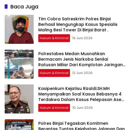
Baca Juga
Tim Cobra Satreskrim Polres Binjai
Berhasil Mengungkap Kasus Spesialis
Maling Besi Tower Di Binjai Barat .
Hukum & Kriminal
19 Juni 2026
Polrestabes Medan Musnahkan
Bermacam Jenis Narkoba Senilai
Ratusan Miliar Dari Komplotan Jaringan
Internasional
Hukum & Kriminal
12 Juni 2026
Kasipenkum Kejatisu Rizaldi.SH.MH
Menyampaikan Soal Kasus Bebasnya 4
Terdakwa Dalam Kasus Pelepasan Aset
Perkebunan PTPN ll JPU, Akan Banding
Hukum & Kriminal
10 Juni 2026
Polres Binjai Tegaskan Komitmen
Berantas Tuntas Kejahatan Jalanan Dan