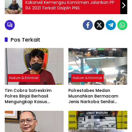
Kakanwil Kemengsu Komitmen Jalankan PP
94 2021 Terkait Disiplin PNS
Pos Terkait
Hukum & Kriminal
Hukum & Kriminal
Tim Cobra Satreskrim
Polrestabes Medan
Polres Binjai Berhasil
Musnahkan Bermacam
Mengungkap Kasus
Jenis Narkoba Senilai
Spesialis Maling Besi Tower
Ratusan Miliar Dari
Di Binjai Barat .
Komplotan Jaringan
Internasional