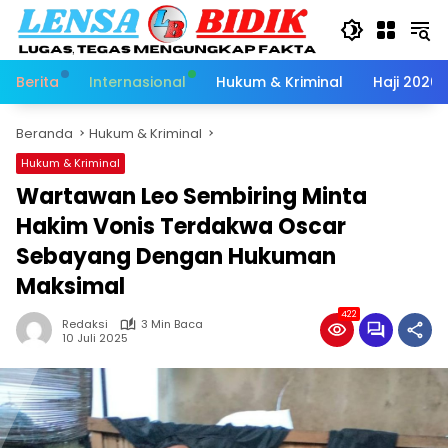
Langsung
ke
konten
Berita
Internasional
Hukum & Kriminal
Haji 2026
Beranda
Hukum & Kriminal
Hukum & Kriminal
Wartawan Leo Sembiring Minta
Hakim Vonis Terdakwa Oscar
Sebayang Dengan Hukuman
Maksimal
422
Redaksi
3 Min Baca
10 Juli 2025