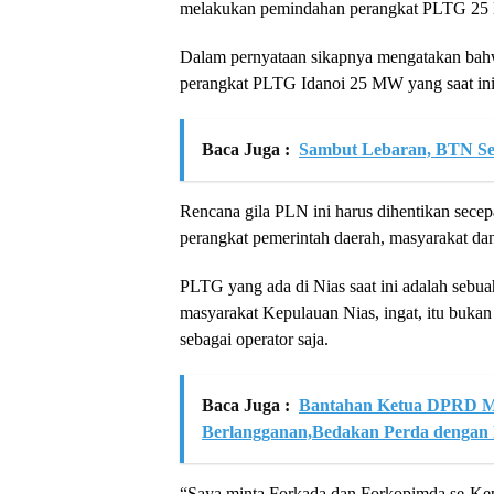
melakukan pemindahan perangkat PLTG 25 M
Dalam pernyataan sikapnya mengatakan bahw
perangkat PLTG Idanoi 25 MW yang saat ini 
Baca Juga :
Sambut Lebaran, BTN Se
Rencana gila PLN ini harus dihentikan sece
perangkat pemerintah daerah, masyarakat dan
PLTG yang ada di Nias saat ini adalah sebua
masyarakat Kepulauan Nias, ingat, itu buka
sebagai operator saja.
Baca Juga :
Bantahan Ketua DPRD Me
Berlangganan,Bedakan Perda dengan
“Saya minta Forkada dan Forkopimda se-Kepu