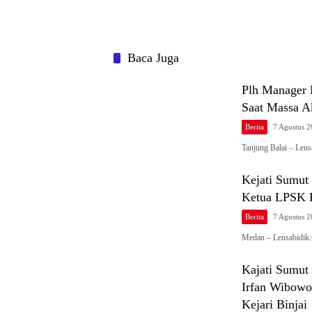
Baca Juga
Plh Manager 
Saat Massa 
Berita
7 Agustus 
Tanjung Balai – Len
Kejati Sumu
Ketua LPSK 
Berita
7 Agustus 
Medan – Lensabidik
Kajati Sumut
Irfan Wibowo
Kejari Binjai