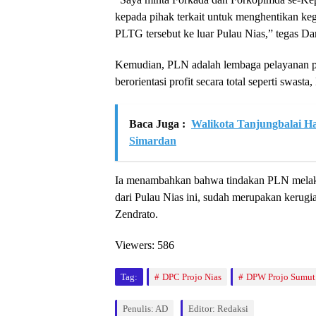
kepada pihak terkait untuk menghentikan k
PLTG tersebut ke luar Pulau Nias,” tegas Da
Kemudian, PLN adalah lembaga pelayanan p
berorientasi profit secara total seperti swasta
Baca Juga :
Walikota Tanjungbalai Ha
Simardan
Ia menambahkan bahwa tindakan PLN mel
dari Pulau Nias ini, sudah merupakan kerugi
Zendrato.
Viewers:
586
Tag:
DPC Projo Nias
DPW Projo Sumut
Penulis: AD
Editor: Redaksi