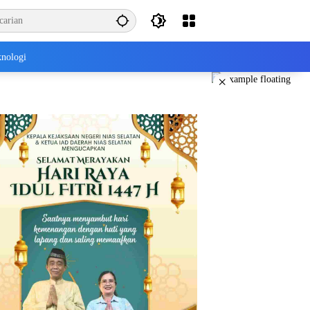
nologi
×