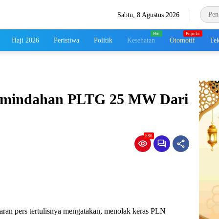
Sabtu, 8 Agustus 2026
Haji 2026
Peristiwa
Politik
Kesehatan
Otomotif
Tek
emindahan PLTG 25 MW Dari
586
iaran pers tertulisnya mengatakan, menolak keras PLN