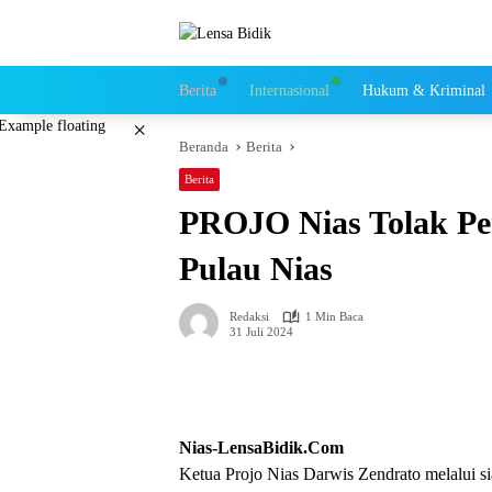
Langsung
ke
konten
Berita
Internasional
Hukum & Kriminal
×
Beranda
Berita
Berita
PROJO Nias Tolak P
Pulau Nias
Redaksi
1 Min Baca
31 Juli 2024
Nias-LensaBidik.Com
Ketua Projo Nias Darwis Zendrato melalui s