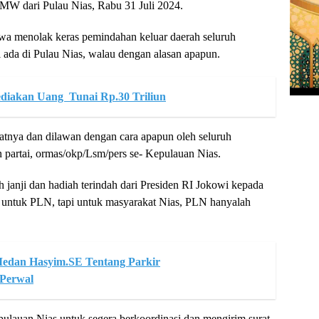
W dari Pulau Nias, Rabu 31 Juli 2024.
a menolak keras pemindahan keluar daerah seluruh
ada di Pulau Nias, walau dengan alasan apapun.
diakan Uang Tunai Rp.30 Triliun
patnya dan dilawan dengan cara apapun oleh seluruh
 partai, ormas/okp/Lsm/pers se- Kepulauan Nias.
h janji dan hadiah terindah dari Presiden RI Jokowi kepada
n untuk PLN, tapi untuk masyarakat Nias, PLN hanyalah
dan Hasyim.SE Tentang Parkir
 Perwal
lauan Nias untuk segera berkoordinasi dan mengirim surat