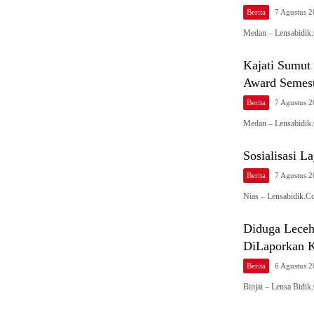
Berita
7 Agustus 
Medan – Lensabidik.
Kajati Sumut
Award Semest
Berita
7 Agustus 
Medan – Lensabidik.
Sosialisasi 
Berita
7 Agustus 
Nias – Lensabidik.C
Diduga Leceh
DiLaporkan Ke
Berita
6 Agustus 
Binjai – Lensa Bidi