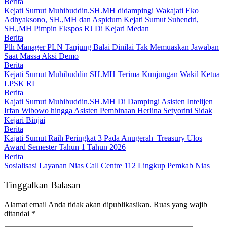
Berita
Kejati Sumut Muhibuddin.SH.MH didampingi Wakajati Eko
Adhyaksono, SH.,MH dan Aspidum Kejati Sumut Suhendri,
SH.,MH Pimpin Ekspos RJ Di Kejari Medan
Berita
Plh Manager PLN Tanjung Balai Dinilai Tak Memuaskan Jawaban
Saat Massa Aksi Demo
Berita
Kejati Sumut Muhibuddin SH.MH Terima Kunjungan Wakil Ketua
LPSK RI
Berita
Kajati Sumut Muhibuddin.SH.MH Di Dampingi Asisten Intelijen
Irfan Wibowo hingga Asisten Pembinaan Herlina Setyorini Sidak
Kejari Binjai
Berita
Kajati Sumut Raih Peringkat 3 Pada Anugerah Treasury Ulos
Award Semester Tahun 1 Tahun 2026
Berita
Sosialisasi Layanan Nias Call Centre 112 Lingkup Pemkab Nias
Tinggalkan Balasan
Alamat email Anda tidak akan dipublikasikan.
Ruas yang wajib
ditandai
*