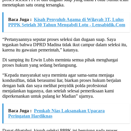
menetapkan satu orang tersangka.
Baca Juga :
Kisah Penyuluh Agama di Wilayah 3T, Lulus
PPPK Setelah 30 Tahun Mengabdi Lotu - Lensabidik.Com
“Pertanyaannya seputar proses seleksi dan dugaan suap. Saya
tegaskan bahwa DPRD Madina tidak ikut campur dalam seleksi itu,
karena itu gawaian pemerintah,” katanya.
Di samping itu Erwin Lubis meminta semua pihak menghargai
proses hukum yang sedang berlangsung.
“Kepada masyarakat saya meminta agar sama-sama menjaga
kondusifitas, tidak berasumsi liar, biarkan proses hukum berjalan
dengan baik dan saya melihat penyidik polda profesional
menjalankan tugasnya, dan setelah selesai pemeriksaan kami
diperkenankan untuk pulang ke Madian” ujarnya.
Baca Juga :
Pemkab Nias Laksanakan Upacara
Peringatan Hardiknas
Dapat diketahui, kisruh seleksi PPPK ini berujung pada proses