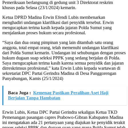
Pemeriksaan berlangsung di gedung unit 3 Direktorat reskrim
khusus pada Selasa (23/1/2024) kemarin.
Ketua DPRD Madina Erwin Efendi Lubis membenarkan
menghadiri undangan klarifikasi dari penyidik tersebut. Erwin
mengucapkan terima kasih kepada jajaran Polda Sumut yang
menjalankan proses hukum secara profesional.
“Saya dan dua orang pimpinan yang lain ditambah satu orang
anggota, total empat orang, telah memenuhi undangan klarifikasi
dari Polda Sumut kemarin. Undangan ini sehubungan dengan proses
hukum dugaan suap seleksi PPPK yang sedang berjalan di Polda.
Saya mengucapkan terima kasih karena semua penyidik dan jajaran
dirreskrimsus profesional,” kata Erwin Lubis kepada wartawan di
sekretariat DPC Partai Gerindra Madina di Desa Panggorengan
Panyabungan, Kamis (25/1/2024)
Baca Juga :
Kemenag Pastikan Peralihan Aset Haji
Berjalan Tanpa Hambatan
Erwin Lubis, Ketua DPC Partai Gerindra sekaligus Ketua TKD
Pemenangan pasangan capres Prabowo-Gibran Kabupaten Madina
ini mengatakan ada 21 pertanyaan yang diajukan ke penyidik terakit
proses seleksi PPPK dan dugaan suap yang mana Polda Sumut telah