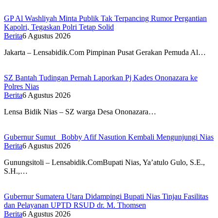
GP Al Washliyah Minta Publik Tak Terpancing Rumor Pergantian
Kapolri, Tegaskan Polri Tetap Solid
Berita
6 Agustus 2026
Jakarta – Lensabidik.Com Pimpinan Pusat Gerakan Pemuda Al…
SZ Bantah Tudingan Pernah Laporkan Pj Kades Ononazara ke
Polres Nias
Berita
6 Agustus 2026
Lensa Bidik Nias – SZ warga Desa Ononazara…
Gubernur Sumut Bobby Afif Nasution Kembali Mengunjungi Nias
Berita
6 Agustus 2026
Gunungsitoli – Lensabidik.ComBupati Nias, Ya’atulo Gulo, S.E.,
S.H.,…
Gubernur Sumatera Utara Didampingi Bupati Nias Tinjau Fasilitas
dan Pelayanan UPTD RSUD dr. M. Thomsen
Berita
6 Agustus 2026