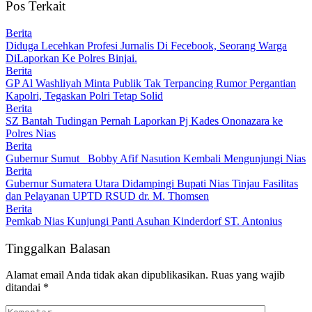
Pos Terkait
Berita
Diduga Lecehkan Profesi Jurnalis Di Fecebook, Seorang Warga
DiLaporkan Ke Polres Binjai.
Berita
GP Al Washliyah Minta Publik Tak Terpancing Rumor Pergantian
Kapolri, Tegaskan Polri Tetap Solid
Berita
SZ Bantah Tudingan Pernah Laporkan Pj Kades Ononazara ke
Polres Nias
Berita
Gubernur Sumut Bobby Afif Nasution Kembali Mengunjungi Nias
Berita
Gubernur Sumatera Utara Didampingi Bupati Nias Tinjau Fasilitas
dan Pelayanan UPTD RSUD dr. M. Thomsen
Berita
Pemkab Nias Kunjungi Panti Asuhan Kinderdorf ST. Antonius
Tinggalkan Balasan
Alamat email Anda tidak akan dipublikasikan.
Ruas yang wajib
ditandai
*