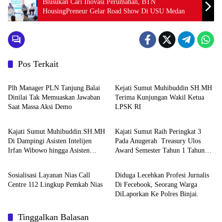
Blusukan Cari Inovasi Perumahan, BTN
HousingPreneur Gelar Road Show Di USU Medan
Pos Terkait
Berita
Berita
Plh Manager PLN Tanjung Balai
Kejati Sumut Muhibuddin SH.MH
Dinilai Tak Memuaskan Jawaban
Terima Kunjungan Wakil Ketua
Saat Massa Aksi Demo
LPSK RI
Berita
Berita
Kajati Sumut Muhibuddin.SH.MH
Kajati Sumut Raih Peringkat 3
Di Dampingi Asisten Intelijen
Pada Anugerah Treasury Ulos
Irfan Wibowo hingga Asisten
Award Semester Tahun 1 Tahun
Berita
Berita
Pembinaan Herlina Setyorini Sidak
2026
Kejari Binjai
Sosialisasi Layanan Nias Call
Diduga Lecehkan Profesi Jurnalis
Centre 112 Lingkup Pemkab Nias
Di Fecebook, Seorang Warga
DiLaporkan Ke Polres Binjai.
Tinggalkan Balasan