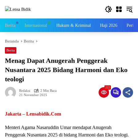
Langsung
ke
konten
Berita
Internasional
Hukum & Kriminal
Haji 2026
Perist
Beranda
Berita
Berita
Menag Dapat Anugerah Penggerak
Nusantara 2025 Bidang Harmoni dan Eko
teologi
222
Redaksi
2 Min Baca
21 November 2025
Jakarta – Lensabidik.Com
Menteri Agama Nasaruddin Umar mendapat Anugerah
Penggerak Nusantara 2025 di bidang Harmoni dan Eko teologi.