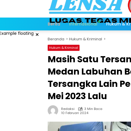
Langsung
ke
konten
Berita
Internasional
Hukum & Kr
×
Beranda
Hukum & Kriminal
Hukum & Kriminal
Masih Satu Tersa
Medan Labuhan 
Tersangka Lain P
Mei 2023 Lalu
Redaksi
3 Min Baca
10 Februari 2024