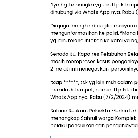
“Iya bg, tersangka yg lain ttp kita up
dihubungi via Whats App nya, Rabu 
Dia juga menghimbau, jika masyara
mengunformasikan ke polisi. “Mana
yg lain, tolong infokan ke kami ya b
Senada itu, Kapolres Pelabuhan Bel
masih memproses kasus penganiayaan
2 melati ini menegaskan, personiln
“Siap ******, tsk yg lain msh dalam p
berada di tempat, namun ttp kita tind
Whats App nya, Rabu (7/2/2024) m
Satuan Reskrim Polsekta Medan Labuh
menangkap Sahruli warga Komplek 
pelaku penculikan dan penganiayaan