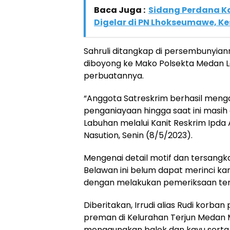
Baca Juga :
Sidang Perdana K
Digelar di PN Lhokseumawe, K
Sahruli ditangkap di persembunyian
diboyong ke Mako Polsekta Medan
perbuatannya.
“Anggota Satreskrim berhasil menga
penganiayaan hingga saat ini masi
Labuhan melalui Kanit Reskrim Ipda
Nasution, Senin (8/5/2023).
Mengenai detail motif dan tersangka
Belawan ini belum dapat merinci 
dengan melakukan pemeriksaan ter
Diberitakan, Irrudi alias Rudi korb
preman di Kelurahan Terjun Medan M
menggunakan balok dan kayu serta