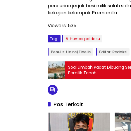
pencurian jerjak besi milik salah sa
kekejian kelompok Preman itu
Viewers:
535
Tag:
Humas poldasu
Penulis: Udins/Fidelis
Editor: Redaksi
Soal Limbah Padat Dibuang Se
Pemilik Tanah
Pos Terkait