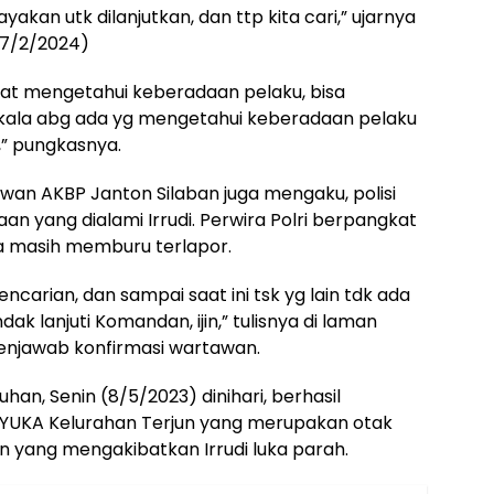
ayakan utk dilanjutkan, dan ttp kita cari,” ujarnya
(7/2/2024)
kat mengetahui keberadaan pelaku, bisa
 kala abg ada yg mengetahui keberadaan pelaku
g,” pungkasnya.
awan AKBP Janton Silaban juga mengaku, polisi
 yang dialami Irrudi. Perwira Polri berpangkat
ya masih memburu terlapor.
encarian, dan sampai saat ini tsk yg lain tdk ada
ak lanjuti Komandan, ijin,” tulisnya di laman
enjawab konfirmasi wartawan.
an, Senin (8/5/2023) dinihari, berhasil
YUKA Kelurahan Terjun yang merupakan otak
 yang mengakibatkan Irrudi luka parah.