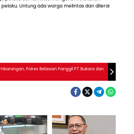
tu pelaku. Untung ada warga melintas dan dilerai
mbarangan, Polres Belawan Panggil PT Bukara dan