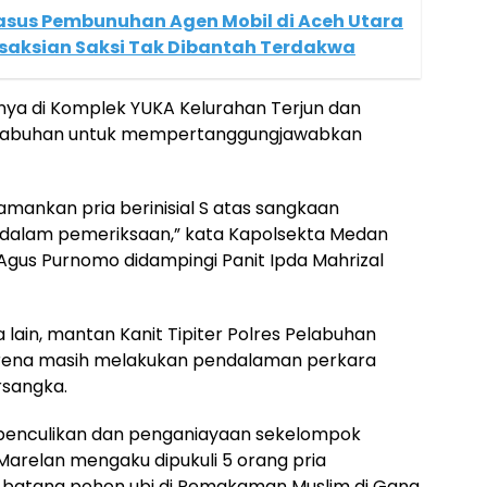
asus Pembunuhan Agen Mobil di Aceh Utara
esaksian Saksi Tak Dibantah Terdakwa
nya di Komplek YUKA Kelurahan Terjun dan
 Labuhan untuk mempertanggungjawabkan
mankan pria berinisial S atas sangkaan
h dalam pemeriksaan,” kata Kapolsekta Medan
 Agus Purnomo didampingi Panit Ipda Mahrizal
 lain, mantan Kanit Tipiter Polres Pelabuhan
karena masih melakukan pendalaman perkara
sangka.
an penculikan dan penganiayaan sekelompok
arelan mengaku dipukuli 5 orang pria
 batang pohon ubi di Pemakaman Muslim di Gang