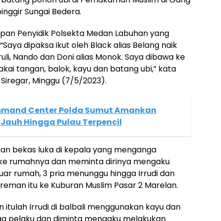
inggir Sungai Bedera.
epan Penyidik Polsekta Medan Labuhan yang
aya dipaksa ikut oleh Black alias Belang naik
li, Nando dan Doni alias Monok. Saya dibawa ke
pakai tangan, balok, kayu dan batang ubi,” kata
 Siregar, Minggu (7/5/2023).
mand Center Polda Sumut Amankan
 Jauh Hingga Pulau Terpencil
ngan bekas luka di kepala yang menganga
 ke rumahnya dan meminta dirinya mengaku
luar rumah, 3 pria menunggu hingga Irrudi dan
Preman itu ke Kuburan Muslim Pasar 2 Marelan.
 itulah Irrudi di balbali menggunakan kayu dan
duga pelaku dan diminta mengaku melakukan