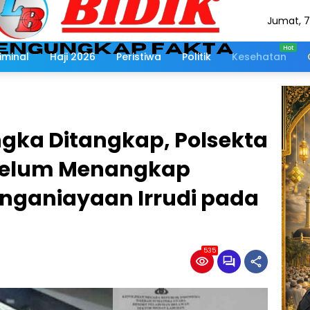
Jumat, 7
Agustus
2026
iminal
Haji 2026
Peristiwa
Politik
Kesehatan
ngka Ditangkap, Polsekta
Belum Menangkap
enganiayaan Irrudi pada
535