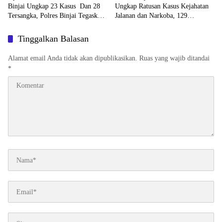
Banding
Binjai Ungkap 23 Kasus Dan 28
Ungkap Ratusan Kasus Kejahatan
Tersangka, Polres Binjai Tegaskan
Jalanan dan Narkoba, 129
Komitmen Perangi Narkoba Di
Kendaraan Curian Berhasil
Wilayah Hukumnya
Diamankan
Tinggalkan Balasan
Alamat email Anda tidak akan dipublikasikan.
Ruas yang wajib ditandai
*