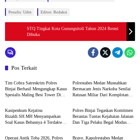
Penulis: Udin
Editor: Redaksi
STQ Tingkat Kota Gunungsitoli Tahun 2024 Resmi
Dibuka
Pos Terkait
Hukum & Kriminal
Hukum & Kriminal
Tim Cobra Satreskrim Polres
Polrestabes Medan Musnahkan
Binjai Berhasil Mengungkap Kasus
Bermacam Jenis Narkoba Senilai
Spesialis Maling Besi Tower Di
Ratusan Miliar Dari Komplotan
Hukum & Kriminal
Hukum & Kriminal
Binjai Barat .
Jaringan Internasional
Kasipenkum Kejatisu
Polres Binjai Tegaskan Komitmen
Rizaldi.SH.MH Menyampaikan
Berantas Tuntas Kejahatan Jalanan
Soal Kasus Bebasnya 4 Terdakwa
Dan Tiga Pelaku Begal Modus
Hukum & Kriminal
Hukum & Kriminal
Dalam Kasus Pelepasan Aset
Baru Berhasil Diringkus Tim
Perkebunan PTPN ll JPU, Akan
Cobra
Operasi Antik Toba 2026, Polres
Bravo..Kapolrestabes Medan