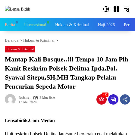
Langsung
ke
konten
Berita
Internasional
Hukum & Kriminal
Haji 2026
Perist
Beranda
Hukum & Kriminal
Hukum & Kriminal
Mantap Kali Bosque..!!! Tempo 10 Jam Plh
Kanit Reskrim Polsek Delitua Ipda.Pol.
Syawal Sitepu,SH,MH Tangkap Pelaku
Pencurian Sepeda Motor
497
Redaksi
2 Min Baca
12 Mei 2024
Lensabidik.Com-Medan
Unit reskrim Polsek Delitua langsung bergerak cepat melakukan