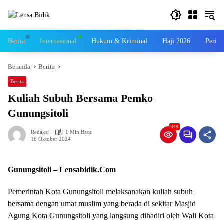
Langsung
ke
konten
Berita
Internasional
Hukum & Kriminal
Haji 2026
Perist
Beranda
Berita
Berita
Kuliah Subuh Bersama Pemko
Gunungsitoli
448
Redaksi
1 Min Baca
16 Oktober 2024
Gunungsitoli – Lensabidik.Com
Pemerintah Kota Gunungsitoli melaksanakan kuliah subuh
bersama dengan umat muslim yang berada di sekitar Masjid
Agung Kota Gunungsitoli yang langsung dihadiri oleh Wali Kota