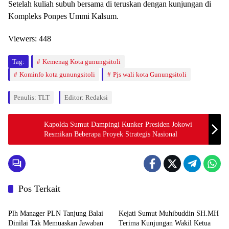
Setelah kuliah subuh bersama di teruskan dengan kunjungan di
Kompleks Ponpes Ummi Kalsum.
Viewers:
448
Tag:
Kemenag Kota gunungsitoli
Kominfo kota gunungsitoli
Pjs wali kota Gunungsitoli
Penulis: TLT
Editor: Redaksi
Kapolda Sumut Dampingi Kunker Presiden Jokowi
Resmikan Beberapa Proyek Strategis Nasional
Pos Terkait
Berita
Berita
Plh Manager PLN Tanjung Balai
Kejati Sumut Muhibuddin SH.MH
Dinilai Tak Memuaskan Jawaban
Terima Kunjungan Wakil Ketua