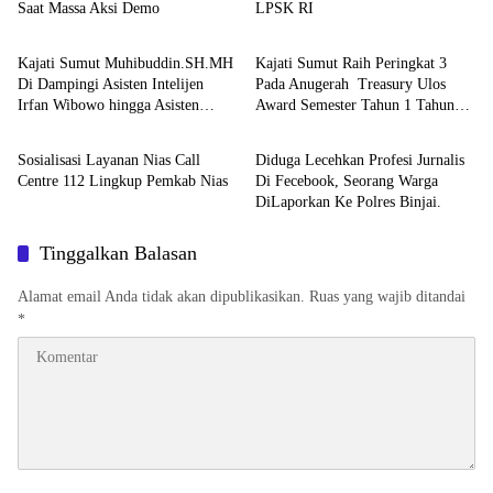
Saat Massa Aksi Demo
LPSK RI
Berita
Berita
Kajati Sumut Muhibuddin.SH.MH
Kajati Sumut Raih Peringkat 3
Di Dampingi Asisten Intelijen
Pada Anugerah Treasury Ulos
Irfan Wibowo hingga Asisten
Award Semester Tahun 1 Tahun
Berita
Berita
Pembinaan Herlina Setyorini Sidak
2026
Kejari Binjai
Sosialisasi Layanan Nias Call
Diduga Lecehkan Profesi Jurnalis
Centre 112 Lingkup Pemkab Nias
Di Fecebook, Seorang Warga
DiLaporkan Ke Polres Binjai.
Tinggalkan Balasan
Alamat email Anda tidak akan dipublikasikan.
Ruas yang wajib ditandai
*