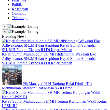
Peristiwa
Politik
Kesehatan
Otomotif
Teknologi
×
×
Breaking News
Kejati Sumut Muhibuddin.SH.MH didampingi Wakajati Eko
Adhyaksono, SH.,MH dan Aspidum Kejati Sumut Suhendri,
SH.,MH Pimpin Ekspos RJ Di Kejari Medan
Plh Manager PLN Tanjung Balai Dinilai Tak
Memuaskan Jawaban Saat Massa Aksi Demo
Kejati Sumut Muhibuddin SH.MH Terima Kunjungan Wakil Ketua
LPSK RI